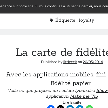
érience sur notre site. Si vous continuez à utiliser ce dernier, nous co
Étiquette :
loyalty
La carte de fidélit
Published by
littlecelt
on
20/05/2014
Avec les applications mobiles, fini 
fidélité papier !
Voilà ce que propose un société lyonnaise
Show
application
Make me Vip
.
La
Lire la suite
carte