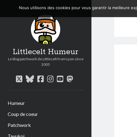
Nous utilisons des cookies pour vous garantir la meilleure exp
Littlecelt Humeur
Le blog patchwork de Littlecelt from Lyon since
2005
twitter
bluesky
facebook
instagram
youtube
mastodon
Humeur
Coup de coeur
Patchwork
Tavukoi