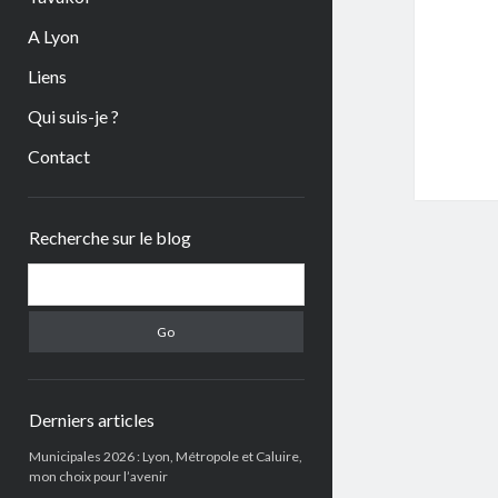
A Lyon
Liens
Qui suis-je ?
Contact
Sidebar
Recherche sur le blog
Search
Derniers articles
Municipales 2026 : Lyon, Métropole et Caluire,
mon choix pour l’avenir