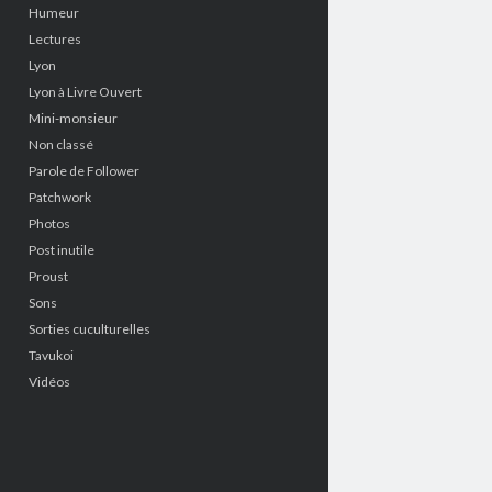
Humeur
Lectures
Lyon
Lyon à Livre Ouvert
Mini-monsieur
Non classé
Parole de Follower
Patchwork
Photos
Post inutile
Proust
Sons
Sorties cuculturelles
Tavukoi
Vidéos