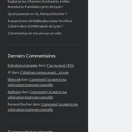
Explorez les Chemins Enchantés à Vélo :
Aventures Familiales près de Lyon !
Quel Lyonnais es-tu, Renaud Ducher ?
A quand une véritable place pour le vélo à
Caluire dans la Métropole de Lyon ?
Comment je vis ma vie sur un vélo
Derniers Commentaires
Entretien ménager
dans
T’as vu quoi ? #52
JF
dans
C’était pas mieux avant… à Lyon
littlecelt
dans
Comment j’ai opéré ma
vélorution toute personnelle
Anthony
dans
Comment j’ai opéré ma
vélorution toute personnelle
Renaud Ducher
dans
Comment j’ai opéré ma
vélorution toute personnelle
Commentaires récents