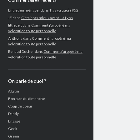
Entretien ménager
dans
T’as vu quoi ? #52
JF
dans
C’était pas mieux avant… à Lyon
littlecelt
dans
Comment j’ai opéré ma
vélorution toute personnelle
Anthony
dans
Comment j’ai opéré ma
vélorution toute personnelle
Renaud Ducher
dans
Comment j’ai opéré ma
vélorution toute personnelle
On parle de quoi ?
A Lyon
Bon plan du dimanche
Coup de coeur
Daddy
Engagé
Geek
Green