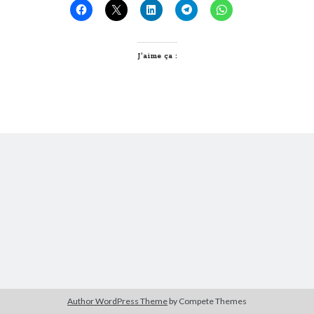
et
moi…
Derniers Commentaires
J’aime ça :
Entretien ménager
dans
T’as vu quoi ? #52
JF
dans
C’était pas mieux avant… à Lyon
littlecelt
dans
Comment j’ai opéré ma vélorution toute personnelle
Anthony
dans
Comment j’ai opéré ma vélorution toute personnelle
Renaud Ducher
dans
Comment j’ai opéré ma vélorution toute
personnelle
Commentaires récents
Entretien ménager
dans
T’as vu quoi ? #52
JF
dans
C’était pas mieux avant… à Lyon
littlecelt
dans
Comment j’ai opéré ma vélorution toute personnelle
Anthony
dans
Comment j’ai opéré ma vélorution toute personnelle
Renaud Ducher
dans
Comment j’ai opéré ma vélorution toute
personnelle
Author WordPress Theme
by Compete Themes