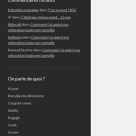
Entretien ménager
dans
T’as vu quoi ? #52
JF
dans
C’était pas mieux avant… à Lyon
littlecelt
dans
Comment j’ai opéré ma
vélorution toute personnelle
Anthony
dans
Comment j’ai opéré ma
vélorution toute personnelle
Renaud Ducher
dans
Comment j’ai opéré ma
vélorution toute personnelle
On parle de quoi ?
A Lyon
Bon plan du dimanche
Coup de coeur
Daddy
Engagé
Geek
Green