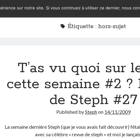
érience sur notre site. Si vous continuez à utiliser ce dernier, nous co
Étiquette :
hors-sujet
T’as vu quoi sur l
cette semaine #2 ?
de Steph #27
Published by
Steph
on
14/11/2009
La semaine dernière Steph (que je vous avais fait découvrir) fêtai
avec sa célèbre « revue de steph » et moi je lança