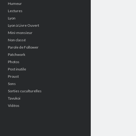
Humeur
Lectures
Lyon
Lyon à Livre Ouvert
Mini-monsieur
Non classé
Parole de Follower
Patchwork
Photos
Post inutile
Proust
Sons
Sorties cuculturelles
Tavukoi
Vidéos