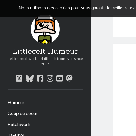
Nous utilisons des cookies pour vous garantir la meilleure exp
Littlecelt Humeur
Le blog patchwork de Littlecelt from Lyon since
2005
twitter
bluesky
facebook
instagram
youtube
mastodon
Humeur
Coup de coeur
Patchwork
Tavukoi