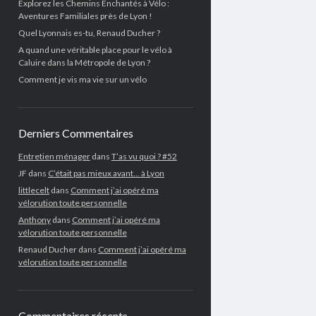
Explorez les Chemins Enchantés à Vélo :
Aventures Familiales près de Lyon !
Quel Lyonnais es-tu, Renaud Ducher ?
A quand une véritable place pour le vélo à
Caluire dans la Métropole de Lyon ?
Comment je vis ma vie sur un vélo
Derniers Commentaires
Entretien ménager
dans
T’as vu quoi ? #52
JF
dans
C’était pas mieux avant… à Lyon
littlecelt
dans
Comment j’ai opéré ma
vélorution toute personnelle
Anthony
dans
Comment j’ai opéré ma
vélorution toute personnelle
Renaud Ducher
dans
Comment j’ai opéré ma
vélorution toute personnelle
Commentaires récents