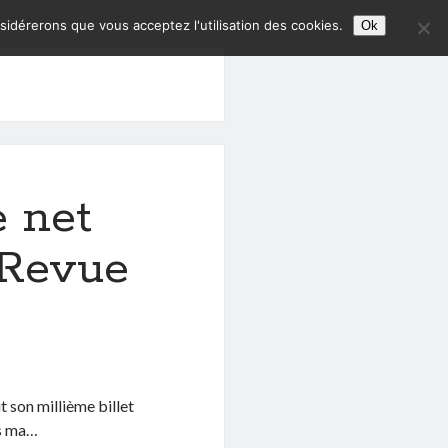
nsidérerons que vous acceptez l'utilisation des cookies.
Ok
e net
 Revue
t son millième billet
is ma…