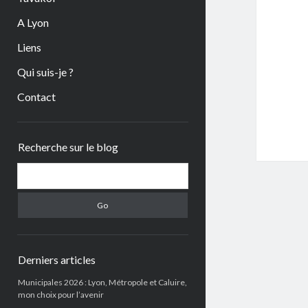
A Lyon
Liens
Qui suis-je ?
Contact
Sidebar
Recherche sur le blog
Search
Derniers articles
Municipales 2026 : Lyon, Métropole et Caluire,
mon choix pour l’avenir