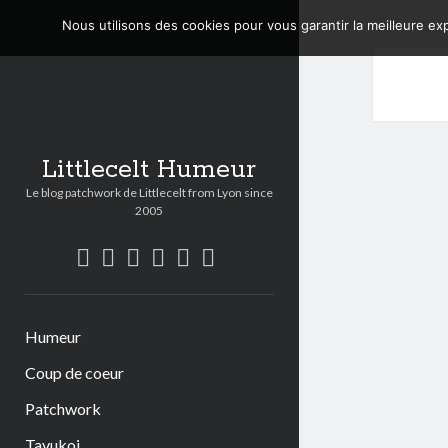
Nous utilisons des cookies pour vous garantir la meilleure exp
Littlecelt Humeur
Le blog patchwork de Littlecelt from Lyon since
2005
twitter
bluesky
facebook
instagram
youtube
mastodon
Humeur
Coup de coeur
Patchwork
Tavukoi