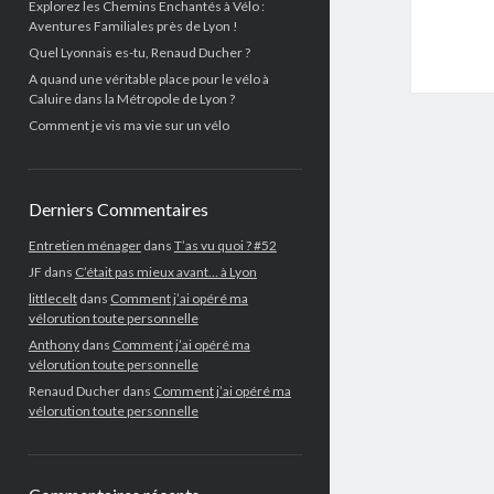
Explorez les Chemins Enchantés à Vélo :
Aventures Familiales près de Lyon !
Quel Lyonnais es-tu, Renaud Ducher ?
A quand une véritable place pour le vélo à
Caluire dans la Métropole de Lyon ?
Comment je vis ma vie sur un vélo
Derniers Commentaires
Entretien ménager
dans
T’as vu quoi ? #52
JF
dans
C’était pas mieux avant… à Lyon
littlecelt
dans
Comment j’ai opéré ma
vélorution toute personnelle
Anthony
dans
Comment j’ai opéré ma
vélorution toute personnelle
Renaud Ducher
dans
Comment j’ai opéré ma
vélorution toute personnelle