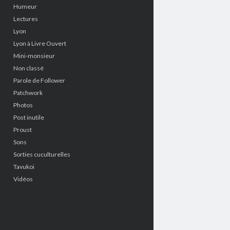
Humeur
Lectures
Lyon
Lyon à Livre Ouvert
Mini-monsieur
Non classé
Parole de Follower
Patchwork
Photos
Post inutile
Proust
Sons
Sorties cuculturelles
Tavukoi
Vidéos