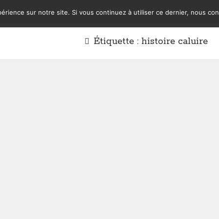
érience sur notre site. Si vous continuez à utiliser ce dernier, nous co
Étiquette :
histoire caluire