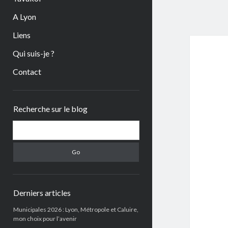
A Lyon
Liens
Qui suis-je ?
Contact
Sidebar
Recherche sur le blog
Search
Derniers articles
Municipales 2026 : Lyon, Métropole et Caluire,
mon choix pour l’avenir