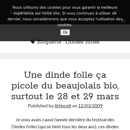
Nous utilisons des cookies pour vous garantir la meilleure
Littlecelt Humeur
open
expérience sur notre site. Si vous continuez à utiliser ce
primary
Sidebar
dernier, nous considérerons que vous acceptez l'utilisation des
menu
cookies.
Recherche sur le blog
Ok
Search
Étiquette :
Dindes folles
Une dinde folle ça
Derniers articles
picole du beaujolais bio,
Municipales 2026 : Lyon, Métropole et Caluire, mon choix pour l’avenir
Explorez les Chemins Enchantés à Vélo : Aventures Familiales près de
surtout le 28 et 29 mars
Lyon !
Quel Lyonnais es-tu, Renaud Ducher ?
Published by
littlecelt
on
12/03/2009
A quand une véritable place pour le vélo à Caluire dans la Métropole de
Lyon ?
Je vous avais causé l’année dernière du festival des
Comment je vis ma vie sur un vélo
Dindes folles (qui se tient tous les deux ans), ces dindes