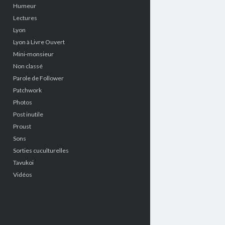
Humeur
Lectures
Lyon
Lyon à Livre Ouvert
Mini-monsieur
Non classé
Parole de Follower
Patchwork
Photos
Post inutile
Proust
Sons
Sorties cuculturelles
Tavukoi
Vidéos