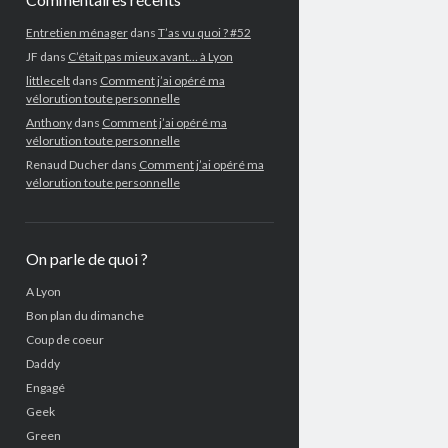
Entretien ménager
dans
T’as vu quoi ? #52
JF
dans
C’était pas mieux avant… à Lyon
littlecelt
dans
Comment j’ai opéré ma
vélorution toute personnelle
Anthony
dans
Comment j’ai opéré ma
vélorution toute personnelle
Renaud Ducher
dans
Comment j’ai opéré ma
vélorution toute personnelle
On parle de quoi ?
A Lyon
Bon plan du dimanche
Coup de coeur
Daddy
Engagé
Geek
Green