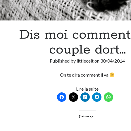
Dis moi comment
couple dort…
Published by
littlecelt
on
30/04/2014
On te dira comment il va
Dis
Lire la suite
moi
comment
ton
couple
J’aime ça :
dort…