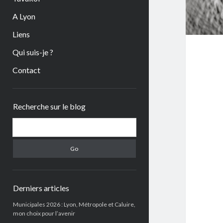
A Lyon
Liens
Qui suis-je ?
Contact
Sidebar
Recherche sur le blog
Search
Derniers articles
Municipales 2026 : Lyon, Métropole et Caluire,
mon choix pour l’avenir