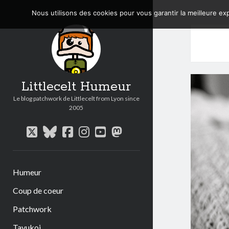
Nous utilisons des cookies pour vous garantir la meilleure exp
Littlecelt Humeur
Le blog patchwork de Littlecelt from Lyon since
2005
twitter
bluesky
facebook
instagram
youtube
mastodon
Humeur
Coup de coeur
Patchwork
Tavukoi