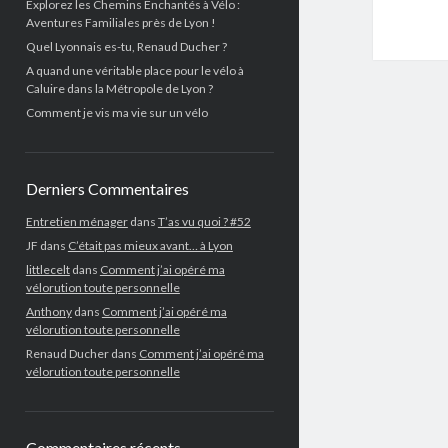
Explorez les Chemins Enchantés à Vélo :
Aventures Familiales près de Lyon !
Quel Lyonnais es-tu, Renaud Ducher ?
A quand une véritable place pour le vélo à
Caluire dans la Métropole de Lyon ?
Comment je vis ma vie sur un vélo
Derniers Commentaires
Entretien ménager
dans
T’as vu quoi ? #52
JF
dans
C’était pas mieux avant… à Lyon
littlecelt
dans
Comment j’ai opéré ma
vélorution toute personnelle
Anthony
dans
Comment j’ai opéré ma
vélorution toute personnelle
Renaud Ducher
dans
Comment j’ai opéré ma
vélorution toute personnelle
Commentaires récents