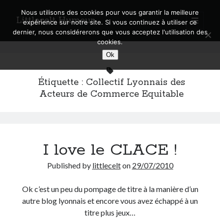
Nous utilisons des cookies pour vous garantir la meilleure
Littlecelt Humeur
open
expérience sur notre site. Si vous continuez à utiliser ce
primary
Sidebar
dernier, nous considérerons que vous acceptez l'utilisation des
menu
cookies.
Recherche sur le blog
Ok
Search
Étiquette :
Collectif Lyonnais des
Acteurs de Commerce Equitable
Derniers articles
I love le CLACE !
Municipales 2026 : Lyon, Métropole et Caluire, mon choix pour l’avenir
Explorez les Chemins Enchantés à Vélo : Aventures Familiales près de
Published by
littlecelt
on
29/07/2010
Lyon !
Quel Lyonnais es-tu, Renaud Ducher ?
Ok c’est un peu du pompage de titre à la manière d’un
A quand une véritable place pour le vélo à Caluire dans la Métropole de
Lyon ?
autre blog lyonnais et encore vous avez échappé à un
Comment je vis ma vie sur un vélo
titre plus jeux…