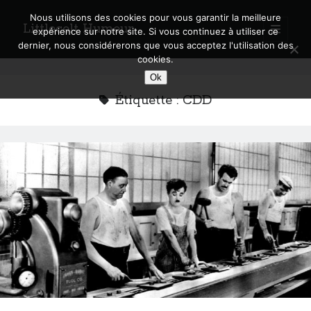
Nous utilisons des cookies pour vous garantir la meilleure
Littlecelt Humeur
open
expérience sur notre site. Si vous continuez à utiliser ce
primary
Sidebar
dernier, nous considérerons que vous acceptez l'utilisation des
menu
cookies.
Recherche sur le blog
Ok
Search
Étiquette :
CDD
Derniers articles
Municipales 2026 : Lyon, Métropole et Caluire, mon choix pour l’avenir
Explorez les Chemins Enchantés à Vélo : Aventures Familiales près de
Lyon !
Quel Lyonnais es-tu, Renaud Ducher ?
A quand une véritable place pour le vélo à Caluire dans la Métropole de
Lyon ?
Comment je vis ma vie sur un vélo