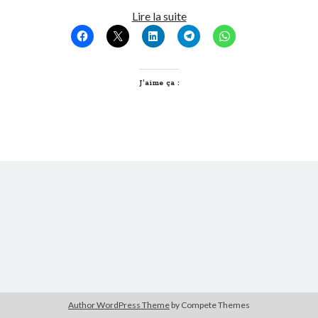
« On
Lire la suite
m’adore »
Derniers Commentaires
et
Entretien ménager
dans
T’as vu quoi ? #52
je
JF
dans
C’était pas mieux avant… à Lyon
sors
J’aime ça :
littlecelt
dans
Comment j’ai opéré ma vélorution toute personnelle
Anthony
dans
Comment j’ai opéré ma vélorution toute personnelle
Renaud Ducher
dans
Comment j’ai opéré ma vélorution toute
personnelle
Commentaires récents
Entretien ménager
dans
T’as vu quoi ? #52
JF
dans
C’était pas mieux avant… à Lyon
littlecelt
dans
Comment j’ai opéré ma vélorution toute personnelle
Anthony
dans
Comment j’ai opéré ma vélorution toute personnelle
Renaud Ducher
dans
Comment j’ai opéré ma vélorution toute
personnelle
Author WordPress Theme
by Compete Themes