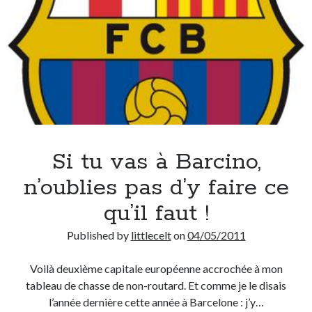
On parle de quoi ?
A Lyon
Bon plan du dimanche
Coup de coeur
Daddy
Engagé
Geek
Si tu vas à Barcino,
Green
Humeur
n’oublies pas d’y faire ce
Lectures
qu’il faut !
Lyon
Lyon à Livre Ouvert
Published by
littlecelt
on
04/05/2011
Mini-monsieur
Non classé
Voilà deuxième capitale européenne accrochée à mon
Parole de Follower
tableau de chasse de non-routard. Et comme je le disais
Patchwork
l’année dernière cette année à Barcelone : j’y…
Photos