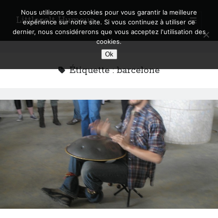
Nous utilisons des cookies pour vous garantir la meilleure
Littlecelt Humeur
open
expérience sur notre site. Si vous continuez à utiliser ce
primary
Sidebar
dernier, nous considérerons que vous acceptez l'utilisation des
menu
cookies.
Recherche sur le blog
Ok
Search
Étiquette :
barcelone
Derniers articles
Municipales 2026 : Lyon, Métropole et Caluire, mon choix pour l’avenir
Explorez les Chemins Enchantés à Vélo : Aventures Familiales près de
Lyon !
Quel Lyonnais es-tu, Renaud Ducher ?
A quand une véritable place pour le vélo à Caluire dans la Métropole de
Lyon ?
Comment je vis ma vie sur un vélo