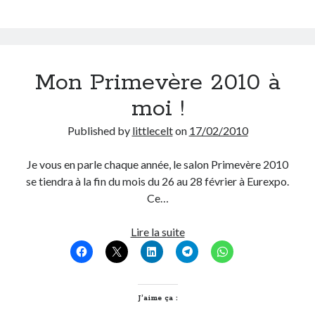
modes
doux
On parle de quoi ?
A Lyon
Mon Primevère 2010 à
Bon plan du dimanche
Coup de coeur
moi !
Daddy
Engagé
Published by
littlecelt
on
17/02/2010
Geek
Green
Je vous en parle chaque année, le salon Primevère 2010
Humeur
se tiendra à la fin du mois du 26 au 28 février à Eurexpo.
Lectures
Ce…
Lyon
Lyon à Livre Ouvert
Mon
Lire la suite
Mini-monsieur
Primevère
Non classé
2010
Parole de Follower
à
Patchwork
moi
J’aime ça :
Photos