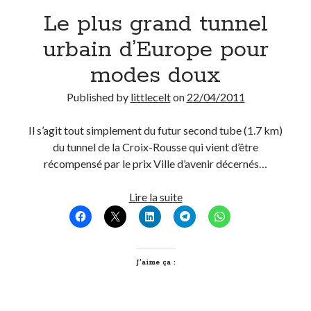
Le plus grand tunnel
Derniers Commentaires
urbain d’Europe pour
Entretien ménager
dans
T’as vu quoi ? #52
modes doux
JF
dans
C’était pas mieux avant… à Lyon
littlecelt
dans
Comment j’ai opéré ma vélorution toute personnelle
Published by
littlecelt
on
22/04/2011
Anthony
dans
Comment j’ai opéré ma vélorution toute personnelle
Renaud Ducher
dans
Comment j’ai opéré ma vélorution toute
Il s’agit tout simplement du futur second tube (1.7 km)
personnelle
du tunnel de la Croix-Rousse qui vient d’être
récompensé par le prix Ville d’avenir décernés…
Commentaires récents
Le
Lire la suite
plus
Entretien ménager
dans
T’as vu quoi ? #52
grand
JF
dans
C’était pas mieux avant… à Lyon
tunnel
littlecelt
dans
Comment j’ai opéré ma vélorution toute personnelle
urbain
J’aime ça :
Anthony
dans
Comment j’ai opéré ma vélorution toute personnelle
d’Europe
Renaud Ducher
dans
Comment j’ai opéré ma vélorution toute
personnelle
pour