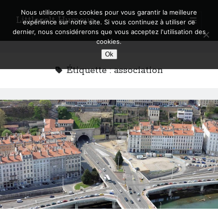
Nous utilisons des cookies pour vous garantir la meilleure
Littlecelt Humeur
open
expérience sur notre site. Si vous continuez à utiliser ce
primary
Sidebar
dernier, nous considérerons que vous acceptez l'utilisation des
menu
cookies.
Recherche sur le blog
Ok
Search
Étiquette :
association
Derniers articles
Municipales 2026 : Lyon, Métropole et Caluire, mon choix pour l’avenir
Explorez les Chemins Enchantés à Vélo : Aventures Familiales près de
Lyon !
Quel Lyonnais es-tu, Renaud Ducher ?
A quand une véritable place pour le vélo à Caluire dans la Métropole de
Lyon ?
Comment je vis ma vie sur un vélo