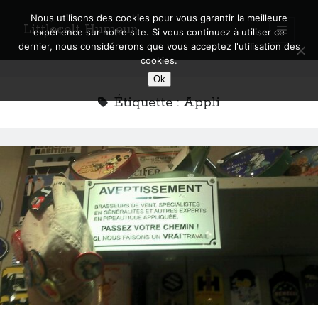
Nous utilisons des cookies pour vous garantir la meilleure
Littlecelt Humeur
open
expérience sur notre site. Si vous continuez à utiliser ce
primary
Sidebar
dernier, nous considérerons que vous acceptez l'utilisation des
menu
cookies.
Recherche sur le blog
Ok
Search
Étiquette :
Appli
Derniers articles
Municipales 2026 : Lyon, Métropole et Caluire, mon choix pour l’avenir
Explorez les Chemins Enchantés à Vélo : Aventures Familiales près de
Lyon !
Quel Lyonnais es-tu, Renaud Ducher ?
A quand une véritable place pour le vélo à Caluire dans la Métropole de
Lyon ?
Comment je vis ma vie sur un vélo