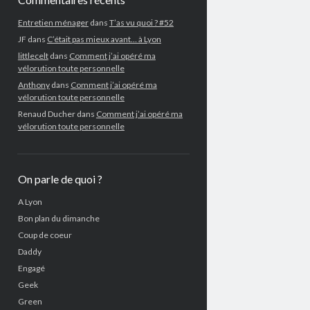
Entretien ménager
dans
T’as vu quoi ? #52
JF
dans
C’était pas mieux avant… à Lyon
littlecelt
dans
Comment j’ai opéré ma
vélorution toute personnelle
Anthony
dans
Comment j’ai opéré ma
vélorution toute personnelle
Renaud Ducher
dans
Comment j’ai opéré ma
vélorution toute personnelle
On parle de quoi ?
A Lyon
Bon plan du dimanche
Coup de coeur
Daddy
Engagé
Geek
Green