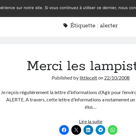
érience sur notre site. Si vous continuez à utiliser ce dernier, nous co
Étiquette :
alerter
Merci les lampist
Published by
littlecelt
on
22/10/2008
Je reçois régulièrement la lettre d’informations d’Agir pour l’envir
ALERTE. A travers, cette lettre d’informations a notamemnt un 
élus…
Merci
Lire la suite
les
lampistes!