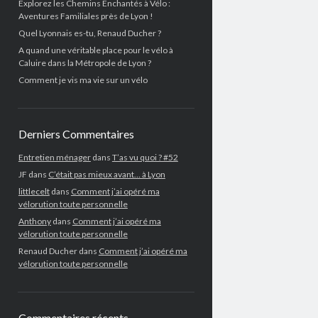
Explorez les Chemins Enchantés à Vélo :
Aventures Familiales près de Lyon !
Quel Lyonnais es-tu, Renaud Ducher ?
A quand une véritable place pour le vélo à
Caluire dans la Métropole de Lyon ?
Comment je vis ma vie sur un vélo
Derniers Commentaires
Entretien ménager
dans
T’as vu quoi ? #52
JF
dans
C’était pas mieux avant… à Lyon
littlecelt
dans
Comment j’ai opéré ma
vélorution toute personnelle
Anthony
dans
Comment j’ai opéré ma
vélorution toute personnelle
Renaud Ducher
dans
Comment j’ai opéré ma
vélorution toute personnelle
Commentaires récents