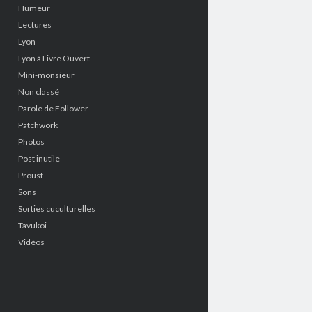
Humeur
Lectures
Lyon
Lyon à Livre Ouvert
Mini-monsieur
Non classé
Parole de Follower
Patchwork
Photos
Post inutile
Proust
Sons
Sorties cuculturelles
Tavukoi
Vidéos