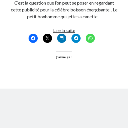
C‘est la question que l’on peut se poser en regardant
cette publicité pour la célèbre boisson énergisante. . Le
On parle de quoi ?
petit bonhomme qui jette sa canette…
A Lyon
Les
Lire la suite
Bon plan du dimanche
canettes
Coup de coeur
Red
Daddy
Bull
Engagé
sont-
J’aime ça :
Geek
elles
Green
biodégradables
Humeur
?
Lectures
Lyon
Lyon à Livre Ouvert
Mini-monsieur
Non classé
Parole de Follower
Patchwork
Photos