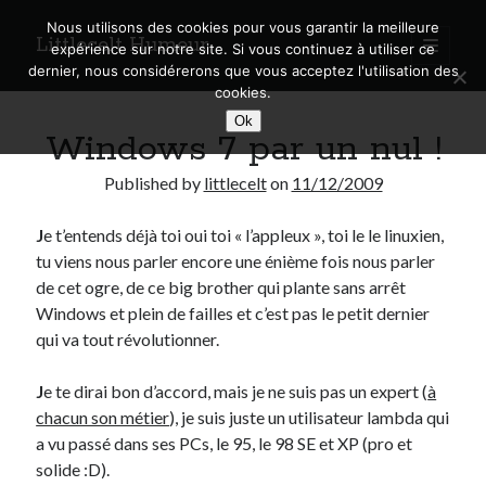
Nous utilisons des cookies pour vous garantir la meilleure
Littlecelt Humeur
open
expérience sur notre site. Si vous continuez à utiliser ce
primary
Sidebar
dernier, nous considérerons que vous acceptez l'utilisation des
menu
cookies.
Recherche sur le blog
Ok
Windows 7 par un nul !
Search
Published by
littlecelt
on
11/12/2009
J
e t’entends déjà toi oui toi « l’appleux », toi le le linuxien,
tu viens nous parler encore une énième fois nous parler
Derniers articles
de cet ogre, de ce big brother qui plante sans arrêt
Windows et plein de failles et c’est pas le petit dernier
Municipales 2026 : Lyon, Métropole et Caluire, mon choix pour l’avenir
qui va tout révolutionner.
Explorez les Chemins Enchantés à Vélo : Aventures Familiales près de
Lyon !
J
e te dirai bon d’accord, mais je ne suis pas un expert (
à
Quel Lyonnais es-tu, Renaud Ducher ?
chacun son métier
), je suis juste un utilisateur lambda qui
A quand une véritable place pour le vélo à Caluire dans la Métropole de
Lyon ?
a vu passé dans ses PCs, le 95, le 98 SE et XP (pro et
Comment je vis ma vie sur un vélo
solide :D).