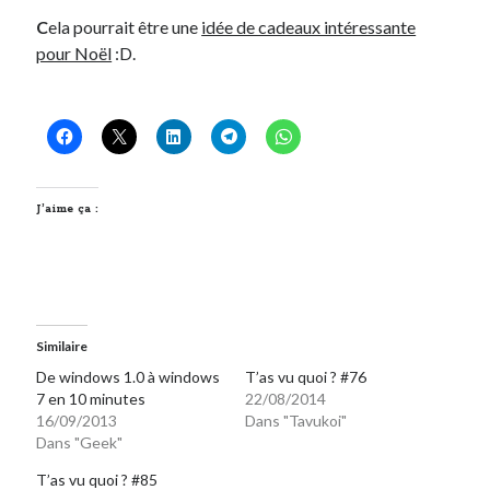
Post inutile
C
ela pourrait être une
idée de cadeaux intéressante
Proust
pour Noël
:D.
Sons
Sorties cuculturelles
Tavukoi
Vidéos
J’aime ça :
Similaire
De windows 1.0 à windows
T’as vu quoi ? #76
7 en 10 minutes
22/08/2014
16/09/2013
Dans "Tavukoi"
Dans "Geek"
T’as vu quoi ? #85