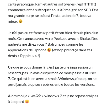
carte graphique, Ram et autres softwares (repffffffff!)
commençaient à suffoquer sous XP malgré son SP3. Et à
On parle de quoi ?
ma grande surprise suite à l’installation de 7, tout va
A Lyon
mieux
Bon plan du dimanche
Coup de coeur
J
e n’ai pas eu ce fameux petit écran bleu depuis plus d’un
Daddy
mois. On s’amuse avec
Aero Peek
, ou avec le
Shake
. Des
Engagé
gadgets me direz vous ? Bah un peu comme les
Geek
applications de l’Iphone
(et hop prend ça dans tes
Green
dents « l’appleux » !)
Humeur
Lectures
C
e que je vous donne là, c’est juste une impression un
Lyon
ressenti, pas un avis d’expert de ce mois passé à utiliser
Lyon à Livre Ouvert
7. Ce qui est bien avec la smala Windows, c’est qu’on ne
Mini-monsieur
perd jamais trop ses repères entre toutes les versions.
Non classé
Parole de Follower
A
lors moi je «
walide
» windows 7 et je ne repasserai pas
Patchwork
à Leopard
Photos