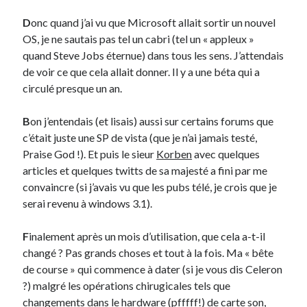
D
onc quand j’ai vu que Microsoft allait sortir un nouvel
Derniers Commentaires
OS, je ne sautais pas tel un cabri (tel un « appleux »
quand Steve Jobs éternue) dans tous les sens. J’attendais
Entretien ménager
dans
T’as vu quoi ? #52
de voir ce que cela allait donner. Il y a une béta qui a
JF
dans
C’était pas mieux avant… à Lyon
circulé presque un an.
littlecelt
dans
Comment j’ai opéré ma vélorution toute personnelle
Anthony
dans
Comment j’ai opéré ma vélorution toute personnelle
B
on j’entendais (et lisais) aussi sur certains forums que
Renaud Ducher
dans
Comment j’ai opéré ma vélorution toute
c’était juste une SP de vista (que je n’ai jamais testé,
personnelle
Praise God !). Et puis le sieur
Korben
avec quelques
articles et quelques twitts de sa majesté a fini par me
convaincre (si j’avais vu que les pubs télé, je crois que je
Commentaires récents
serai revenu à windows 3.1).
Entretien ménager
dans
T’as vu quoi ? #52
JF
dans
C’était pas mieux avant… à Lyon
F
inalement après un mois d’utilisation, que cela a-t-il
littlecelt
dans
Comment j’ai opéré ma vélorution toute personnelle
changé ? Pas grands choses et tout à la fois. Ma « bête
Anthony
dans
Comment j’ai opéré ma vélorution toute personnelle
de course » qui commence à dater (si je vous dis Celeron
Renaud Ducher
dans
Comment j’ai opéré ma vélorution toute
?) malgré les opérations chirugicales tels que
personnelle
changements dans le hardware (pfffff!) de carte son,