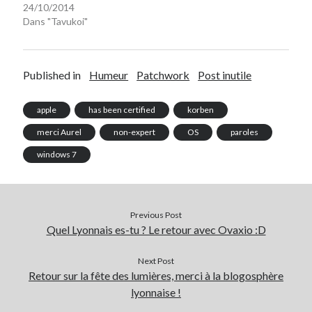
24/10/2014
Dans "Tavukoi"
Published in
Humeur
Patchwork
Post inutile
apple
has been certified
korben
merci Aurel
non-expert
OS
paroles
windows 7
Previous Post
Quel Lyonnais es-tu ? Le retour avec Ovaxio :D
Next Post
Retour sur la fête des lumières, merci à la blogosphère
lyonnaise !