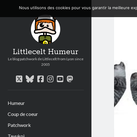
Nous utilisons des cookies pour vous garantir la meilleure exp
Littlecelt Humeur
Le blog patchwork de Littlecelt from Lyon since
2005
twitter
bluesky
facebook
instagram
youtube
mastodon
Humeur
Coup de coeur
Patchwork
Tavukoi