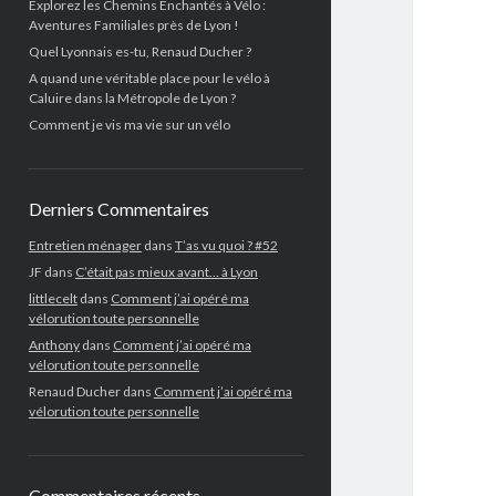
Explorez les Chemins Enchantés à Vélo :
Aventures Familiales près de Lyon !
Quel Lyonnais es-tu, Renaud Ducher ?
A quand une véritable place pour le vélo à
Caluire dans la Métropole de Lyon ?
Comment je vis ma vie sur un vélo
Derniers Commentaires
Entretien ménager
dans
T’as vu quoi ? #52
JF
dans
C’était pas mieux avant… à Lyon
littlecelt
dans
Comment j’ai opéré ma
vélorution toute personnelle
Anthony
dans
Comment j’ai opéré ma
vélorution toute personnelle
Renaud Ducher
dans
Comment j’ai opéré ma
vélorution toute personnelle
Commentaires récents