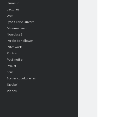
Humeur
Lectures
Lyon
Lyon à Livre Ouvert
Mini-monsieur
Non classé
Parole de Follower
Patchwork
Photos
Post inutile
Proust
Sons
Sorties cuculturelles
Tavukoi
Vidéos