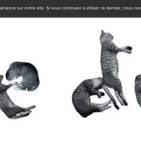
érience sur notre site. Si vous continuez à utiliser ce dernier, nous co