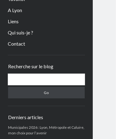
A Lyon
Liens
Qui suis-je ?
Contact
Sidebar
Recherche sur le blog
Search
Derniers articles
Municipales 2026 : Lyon, Métropole et Caluire,
mon choix pour l’avenir