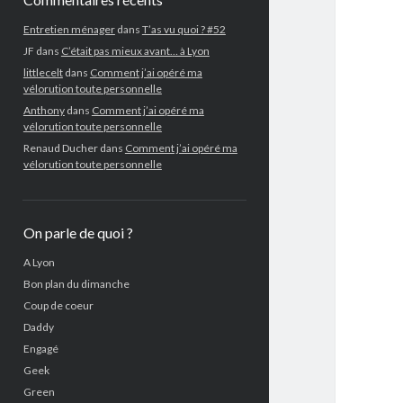
Entretien ménager
dans
T’as vu quoi ? #52
JF
dans
C’était pas mieux avant… à Lyon
littlecelt
dans
Comment j’ai opéré ma
vélorution toute personnelle
Anthony
dans
Comment j’ai opéré ma
vélorution toute personnelle
Renaud Ducher
dans
Comment j’ai opéré ma
vélorution toute personnelle
On parle de quoi ?
A Lyon
Bon plan du dimanche
Coup de coeur
Daddy
Engagé
Geek
Green