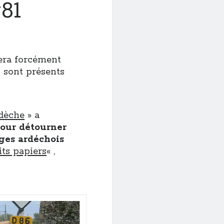
#81
nera forcément
 sont présents
rdèche
» a
our détourner
ges ardéchois
its papiers
« ,