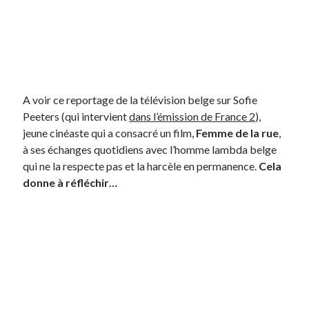
On parle de quoi ?
A Lyon
Bon plan du dimanche
Coup de coeur
A voir ce reportage de la télévision belge sur Sofie
Daddy
Peeters (qui intervient
dans l’émission de France 2
),
Engagé
jeune cinéaste qui a consacré un film,
Femme de la rue
,
Geek
à ses échanges quotidiens avec l’homme lambda belge
Green
qui ne la respecte pas et la harcèle en permanence.
Cela
Humeur
donne à réfléchir…
Lectures
Lyon
Lyon à Livre Ouvert
Mini-monsieur
Non classé
Parole de Follower
Patchwork
Photos