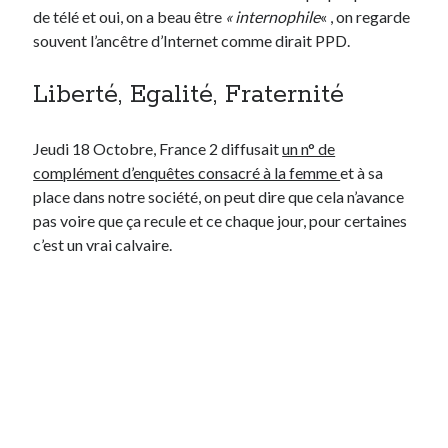
de télé et oui, on a beau être
« internophile
« , on regarde
souvent l’ancêtre d’Internet comme dirait PPD.
Derniers Commentaires
Liberté, Egalité, Fraternité
Entretien ménager
dans
T’as vu quoi ? #52
JF
dans
C’était pas mieux avant… à Lyon
littlecelt
dans
Comment j’ai opéré ma vélorution toute personnelle
Jeudi 18 Octobre, France 2 diffusait
un n° de
Anthony
dans
Comment j’ai opéré ma vélorution toute personnelle
complément d’enquêtes consacré à la femme
et à sa
Renaud Ducher
dans
Comment j’ai opéré ma vélorution toute
place dans notre société, on peut dire que cela n’avance
personnelle
pas voire que ça recule et ce chaque jour, pour certaines
c’est un vrai calvaire.
Commentaires récents
Entretien ménager
dans
T’as vu quoi ? #52
JF
dans
C’était pas mieux avant… à Lyon
littlecelt
dans
Comment j’ai opéré ma vélorution toute personnelle
Anthony
dans
Comment j’ai opéré ma vélorution toute personnelle
Renaud Ducher
dans
Comment j’ai opéré ma vélorution toute
personnelle