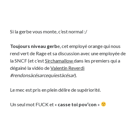
Post inutile
Proust
Sons
Sorties cuculturelles
Si la gerbe vous monte, c’est normal :/
Tavukoi
Vidéos
Toujours niveau gerb
e, cet employé orange qui nous
rend vert de Rage et sa discussion avec une employée de
la SNCF (et c’est
Sirchamallow
dans les premiers qui a
dégainé la vidéo de
Valentin Reverdi
#rendonsàcésarcequiestàcésar
).
Le mec est pris en plein délire de supériorité.
Un seul mot FUCK et «
casse toi pov’con
»