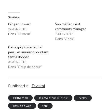
Similaire
Ginger Power !
Son métier, c’est
26/04/2010
community manager
Dans "Humeur"
13/01/2012
Dans "Geek"
Ceux qui possèdent si
peu… et auraient pourtant
tant à donner
31/01/2012
Dans "Coup de coeur"
Published in
Tavukoi
kill them all
les moissons du futur
replay
Revue de web
télé