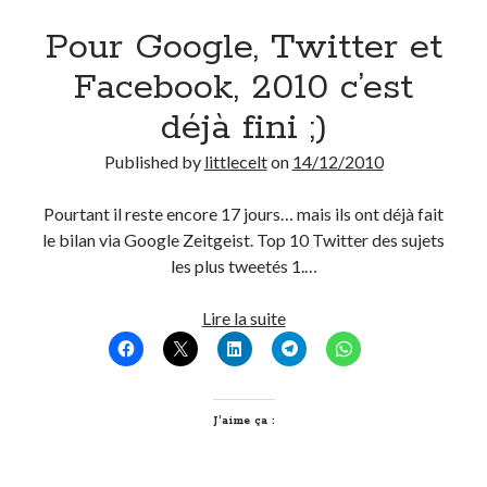
Pour Google, Twitter et
On parle de quoi ?
Facebook, 2010 c’est
A Lyon
déjà fini ;)
Bon plan du dimanche
Coup de coeur
Published by
littlecelt
on
14/12/2010
Daddy
Engagé
Pourtant il reste encore 17 jours… mais ils ont déjà fait
Geek
le bilan via Google Zeitgeist. Top 10 Twitter des sujets
Green
les plus tweetés 1.…
Humeur
Lectures
Pour
Lire la suite
Lyon
Google,
Lyon à Livre Ouvert
Twitter
Mini-monsieur
et
Non classé
Facebook,
J’aime ça :
Parole de Follower
2010
Patchwork
c’est
Photos