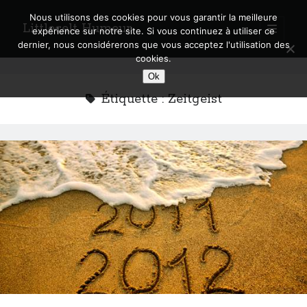
Nous utilisons des cookies pour vous garantir la meilleure
Littlecelt Humeur
open
expérience sur notre site. Si vous continuez à utiliser ce
primary
Sidebar
dernier, nous considérerons que vous acceptez l'utilisation des
menu
cookies.
Recherche sur le blog
Ok
Search
Étiquette :
Zeitgeist
Derniers articles
Municipales 2026 : Lyon, Métropole et Caluire, mon choix pour l’avenir
Explorez les Chemins Enchantés à Vélo : Aventures Familiales près de
Lyon !
Quel Lyonnais es-tu, Renaud Ducher ?
A quand une véritable place pour le vélo à Caluire dans la Métropole de
Lyon ?
Comment je vis ma vie sur un vélo