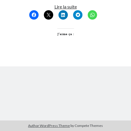
Wikileaks
Lire la suite
devrait
Derniers Commentaires
être
Entretien ménager
dans
T’as vu quoi ? #52
certifié
JF
dans
C’était pas mieux avant… à Lyon
A.B.
J’aime ça :
littlecelt
dans
Comment j’ai opéré ma vélorution toute personnelle
Anthony
dans
Comment j’ai opéré ma vélorution toute personnelle
Renaud Ducher
dans
Comment j’ai opéré ma vélorution toute
personnelle
Commentaires récents
Entretien ménager
dans
T’as vu quoi ? #52
JF
dans
C’était pas mieux avant… à Lyon
littlecelt
dans
Comment j’ai opéré ma vélorution toute personnelle
Anthony
dans
Comment j’ai opéré ma vélorution toute personnelle
Renaud Ducher
dans
Comment j’ai opéré ma vélorution toute
personnelle
Author WordPress Theme
by Compete Themes