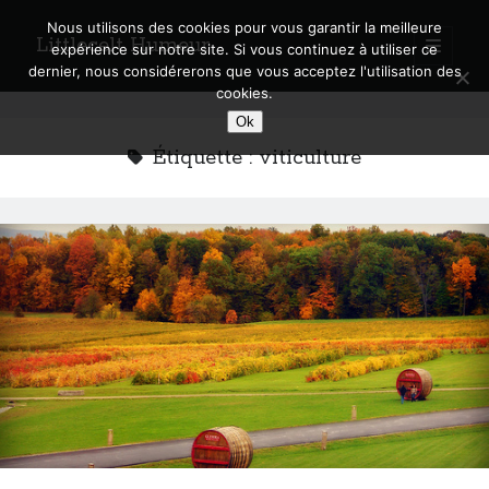
Nous utilisons des cookies pour vous garantir la meilleure
Littlecelt Humeur
open
expérience sur notre site. Si vous continuez à utiliser ce
primary
Sidebar
dernier, nous considérerons que vous acceptez l'utilisation des
menu
cookies.
Recherche sur le blog
Ok
Search
Étiquette :
viticulture
Derniers articles
Municipales 2026 : Lyon, Métropole et Caluire, mon choix pour l’avenir
Explorez les Chemins Enchantés à Vélo : Aventures Familiales près de
Lyon !
Quel Lyonnais es-tu, Renaud Ducher ?
A quand une véritable place pour le vélo à Caluire dans la Métropole de
Lyon ?
Comment je vis ma vie sur un vélo