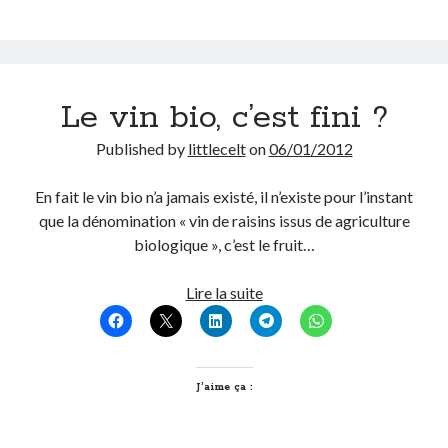
vigne
On parle de quoi ?
A Lyon
Le vin bio, c’est fini ?
Bon plan du dimanche
Coup de coeur
Published by
littlecelt
on
06/01/2012
Daddy
Engagé
En fait le vin bio n’a jamais existé, il n’existe pour l’instant
Geek
que la dénomination « vin de raisins issus de agriculture
Green
biologique », c’est le fruit…
Humeur
Lectures
Le
Lire la suite
Lyon
vin
Lyon à Livre Ouvert
bio,
Mini-monsieur
c’est
Non classé
fini
J’aime ça :
Parole de Follower
?
Patchwork
Photos