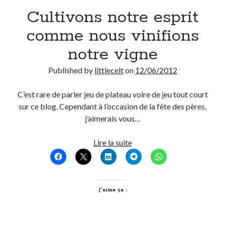
Cultivons notre esprit
Derniers Commentaires
comme nous vinifions
Entretien ménager
dans
T’as vu quoi ? #52
notre vigne
JF
dans
C’était pas mieux avant… à Lyon
littlecelt
dans
Comment j’ai opéré ma vélorution toute personnelle
Published by
littlecelt
on
12/06/2012
Anthony
dans
Comment j’ai opéré ma vélorution toute personnelle
Renaud Ducher
dans
Comment j’ai opéré ma vélorution toute
C’est rare de parler jeu de plateau voire de jeu tout court
personnelle
sur ce blog. Cependant à l’occasion de la fête des pères,
j’aimerais vous…
Commentaires récents
Cultivons
Lire la suite
notre
Entretien ménager
dans
T’as vu quoi ? #52
esprit
JF
dans
C’était pas mieux avant… à Lyon
comme
littlecelt
dans
Comment j’ai opéré ma vélorution toute personnelle
nous
J’aime ça :
Anthony
dans
Comment j’ai opéré ma vélorution toute personnelle
vinifions
Renaud Ducher
dans
Comment j’ai opéré ma vélorution toute
personnelle
notre