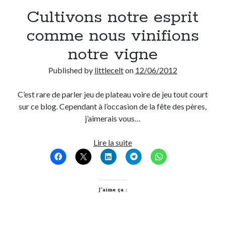
Cultivons notre esprit
Derniers Commentaires
comme nous vinifions
Entretien ménager
dans
T’as vu quoi ? #52
notre vigne
JF
dans
C’était pas mieux avant… à Lyon
littlecelt
dans
Comment j’ai opéré ma vélorution toute personnelle
Published by
littlecelt
on
12/06/2012
Anthony
dans
Comment j’ai opéré ma vélorution toute personnelle
Renaud Ducher
dans
Comment j’ai opéré ma vélorution toute
C’est rare de parler jeu de plateau voire de jeu tout court
personnelle
sur ce blog. Cependant à l’occasion de la fête des pères,
j’aimerais vous…
Commentaires récents
Cultivons
Lire la suite
notre
Entretien ménager
dans
T’as vu quoi ? #52
esprit
JF
dans
C’était pas mieux avant… à Lyon
comme
littlecelt
dans
Comment j’ai opéré ma vélorution toute personnelle
nous
J’aime ça :
Anthony
dans
Comment j’ai opéré ma vélorution toute personnelle
vinifions
Renaud Ducher
dans
Comment j’ai opéré ma vélorution toute
personnelle
notre