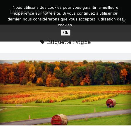
Nous utilisons des cookies pour vous garantir la meilleure
Littlecelt Humeur
open
expérience sur notre site. Si vous continuez à utiliser ce
primary
Sidebar
dernier, nous considérerons que vous acceptez l'utilisation des
menu
cookies.
Recherche sur le blog
Ok
Search
Étiquette :
vigne
Derniers articles
Municipales 2026 : Lyon, Métropole et Caluire, mon choix pour l’avenir
Explorez les Chemins Enchantés à Vélo : Aventures Familiales près de
Lyon !
Quel Lyonnais es-tu, Renaud Ducher ?
A quand une véritable place pour le vélo à Caluire dans la Métropole de
Lyon ?
Comment je vis ma vie sur un vélo