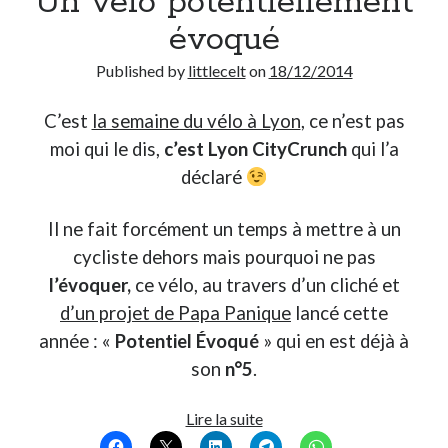
Un vélo potentiellement
Post inutile
évoqué
Proust
Published by
littlecelt
on
18/12/2014
Sons
Sorties cuculturelles
Tavukoi
C’est
la semaine du vélo à Lyon
, ce n’est pas
Vidéos
moi qui le dis,
c’est Lyon CityCrunch
qui l’a
déclaré
Il ne fait forcément un temps à mettre à un
cycliste dehors mais pourquoi ne pas
l’évoquer,
ce vélo, au travers d’un cliché et
d’un projet de Papa Panique
lancé cette
année : «
Potentiel Évoqué
» qui en est déjà à
son
n°5
.
Un
Lire la suite
vélo