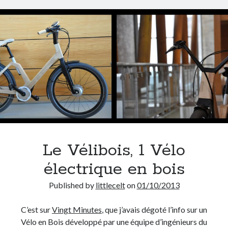
du
vélo
à
Lyon
?
Le Vélibois, 1 Vélo
électrique en bois
Published by
littlecelt
on
01/10/2013
C’est sur
Vingt Minutes
, que j’avais dégoté l’info sur un
Vélo en Bois développé par une équipe d’ingénieurs du