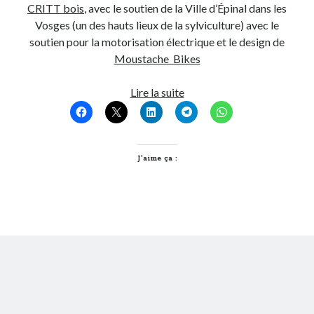
CRITT bois
, avec le soutien de la Ville d’Épinal dans les
Vosges (un des hauts lieux de la sylviculture) avec le
soutien pour la motorisation électrique et le design de
Moustache Bikes
Le
Lire la suite
Vélibois,
1
Vélo
électrique
J’aime ça :
en
bois