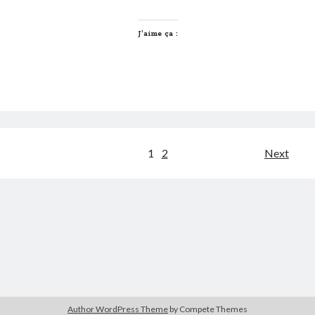
4
lieux
avec
J’aime ça :
ses
gones
à
Lyon
Pagination
1
2
Next
des
publications
Author WordPress Theme
by Compete Themes