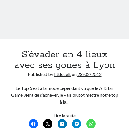
S’évader en 4 lieux
avec ses gones à Lyon
Published by
littlecelt
on
28/02/2012
Le Top 5 est à la mode cependant vu que le All Star
Game vient de s’achever, je vais plutôt mettre notre top
à la…
S’évader
Lire la suite
en