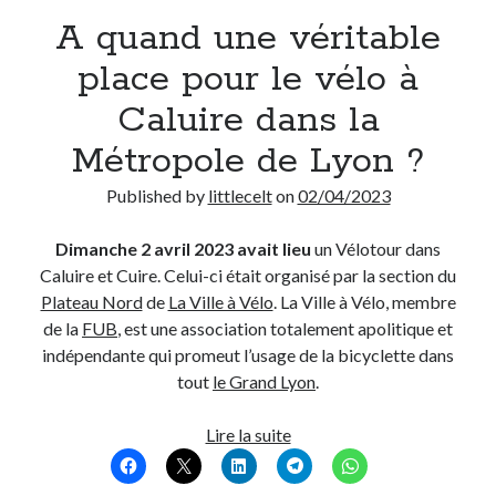
A quand une véritable
Derniers Commentaires
place pour le vélo à
Entretien ménager
dans
T’as vu quoi ? #52
Caluire dans la
JF
dans
C’était pas mieux avant… à Lyon
Métropole de Lyon ?
littlecelt
dans
Comment j’ai opéré ma vélorution toute personnelle
Anthony
dans
Comment j’ai opéré ma vélorution toute personnelle
Published by
littlecelt
on
02/04/2023
Renaud Ducher
dans
Comment j’ai opéré ma vélorution toute
personnelle
Dimanche 2 avril 2023 avait lieu
un Vélotour dans
Caluire et Cuire. Celui-ci était organisé par la section du
Plateau Nord
de
La Ville à Vélo
. La Ville à Vélo, membre
Commentaires récents
de la
FUB
, est une association totalement apolitique et
Entretien ménager
dans
T’as vu quoi ? #52
indépendante qui promeut l’usage de la bicyclette dans
JF
dans
C’était pas mieux avant… à Lyon
tout
le Grand Lyon
.
littlecelt
dans
Comment j’ai opéré ma vélorution toute personnelle
Anthony
dans
Comment j’ai opéré ma vélorution toute personnelle
A
Lire la suite
Renaud Ducher
dans
Comment j’ai opéré ma vélorution toute
quand
personnelle
une