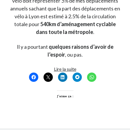
vélo doit représenter
5%
de mes déplacements
annuels sachant que la part des déplacements en
vélo à Lyon est estimé à 2.5% de la circulation
totale pour
540km d’aménagement cyclable
dans toute la métropole
.
Il y a pourtant
quelques raisons d’avoir de
l’espoir
, ou pas.
Y
Lire la suite
a
t-
il
de
J’aime ça :
bonnes
raisons
de
faire