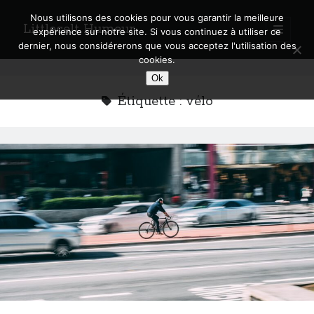
Nous utilisons des cookies pour vous garantir la meilleure
Littlecelt Humeur
open
expérience sur notre site. Si vous continuez à utiliser ce
primary
Sidebar
dernier, nous considérerons que vous acceptez l'utilisation des
menu
cookies.
Recherche sur le blog
Ok
Search
Étiquette :
vélo
Derniers articles
Municipales 2026 : Lyon, Métropole et Caluire, mon choix pour l’avenir
Explorez les Chemins Enchantés à Vélo : Aventures Familiales près de
Lyon !
Quel Lyonnais es-tu, Renaud Ducher ?
A quand une véritable place pour le vélo à Caluire dans la Métropole de
Lyon ?
Comment je vis ma vie sur un vélo