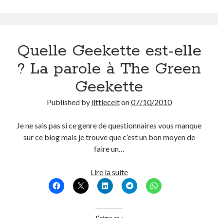
On parle de quoi ?
A Lyon
Quelle Geekette est-elle
Bon plan du dimanche
? La parole à The Green
Coup de coeur
Daddy
Geekette
Engagé
Geek
Published by
littlecelt
on
07/10/2010
Green
Humeur
Je ne sais pas si ce genre de questionnaires vous manque
Lectures
sur ce blog mais je trouve que c’est un bon moyen de
Lyon
faire un…
Lyon à Livre Ouvert
Mini-monsieur
Quelle
Lire la suite
Non classé
Geekette
Parole de Follower
est-
Patchwork
elle
Photos