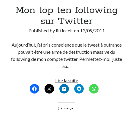
Mon top ten following
Derniers Commentaires
sur Twitter
Entretien ménager
dans
T’as vu quoi ? #52
Published by
littlecelt
on
13/09/2011
JF
dans
C’était pas mieux avant… à Lyon
littlecelt
dans
Comment j’ai opéré ma vélorution toute personnelle
Aujourd’hui, j’ai pris conscience que le tweet à outrance
Anthony
dans
Comment j’ai opéré ma vélorution toute personnelle
pouvait être une arme de destruction massive du
Renaud Ducher
dans
Comment j’ai opéré ma vélorution toute
following de mon compte twitter. Permettez-moi, juste
personnelle
au…
Mon
Lire la suite
Commentaires récents
top
Entretien ménager
dans
T’as vu quoi ? #52
ten
JF
dans
C’était pas mieux avant… à Lyon
following
littlecelt
dans
Comment j’ai opéré ma vélorution toute personnelle
sur
J’aime ça :
Anthony
dans
Comment j’ai opéré ma vélorution toute personnelle
Twitter
Renaud Ducher
dans
Comment j’ai opéré ma vélorution toute
personnelle