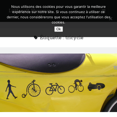
Nous utilisons des cookies pour vous garantir la meilleure
Littlecelt Humeur
open
expérience sur notre site. Si vous continuez à utiliser ce
primary
Sidebar
dernier, nous considérerons que vous acceptez l'utilisation des
menu
cookies.
Recherche sur le blog
Ok
Search
Étiquette :
tricycle
Derniers articles
Municipales 2026 : Lyon, Métropole et Caluire, mon choix pour l’avenir
Explorez les Chemins Enchantés à Vélo : Aventures Familiales près de
Lyon !
Quel Lyonnais es-tu, Renaud Ducher ?
A quand une véritable place pour le vélo à Caluire dans la Métropole de
Lyon ?
Comment je vis ma vie sur un vélo