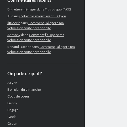
Entretien ménager
dans
T’as vu quoi ? #52
JF
dans
C’était pas mieux avant… à Lyon
littlecelt
dans
Comment j’ai opéré ma
vélorution toute personnelle
Anthony
dans
Comment j’ai opéré ma
vélorution toute personnelle
Renaud Ducher
dans
Comment j’ai opéré ma
vélorution toute personnelle
On parle de quoi ?
A Lyon
Bon plan du dimanche
Coup de coeur
Daddy
Engagé
Geek
Green