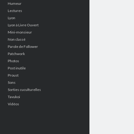
Humeur
Lectures
Lyon
Lyon à Livre Ouvert
Mini-monsieur
Non classé
Parole de Follower
Patchwork
Photos
Post inutile
Proust
Sons
Sorties cuculturelles
Tavukoi
Vidéos