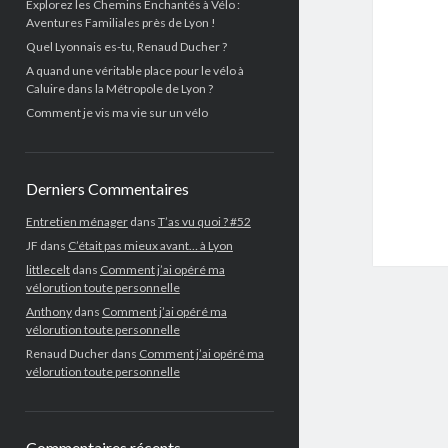
Explorez les Chemins Enchantés à Vélo :
Aventures Familiales près de Lyon !
Quel Lyonnais es-tu, Renaud Ducher ?
A quand une véritable place pour le vélo à
Caluire dans la Métropole de Lyon ?
Comment je vis ma vie sur un vélo
Derniers Commentaires
Entretien ménager
dans
T’as vu quoi ? #52
JF
dans
C’était pas mieux avant… à Lyon
littlecelt
dans
Comment j’ai opéré ma
vélorution toute personnelle
Anthony
dans
Comment j’ai opéré ma
vélorution toute personnelle
Renaud Ducher
dans
Comment j’ai opéré ma
vélorution toute personnelle
Commentaires récents