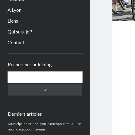
A Lyon
Liens
Qui suis-je ?
Contact
Sidebar
Recherche sur le blog
Search
Derniers articles
Municipales 2026 : Lyon, Métropole et Caluire,
mon choix pour l’avenir