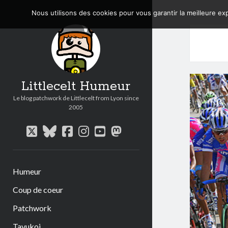
Nous utilisons des cookies pour vous garantir la meilleure exp
Littlecelt Humeur
Le blog patchwork de Littlecelt from Lyon since
2005
twitter
bluesky
facebook
instagram
youtube
mastodon
Humeur
Coup de coeur
Patchwork
Tavukoi