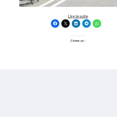
Le
Lire la suite
Tour
de
France
à
J’aime ça :
Lyon