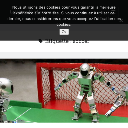
Nous utilisons des cookies pour vous garantir la meilleure
Littlecelt Humeur
open
expérience sur notre site. Si vous continuez à utiliser ce
primary
Sidebar
dernier, nous considérerons que vous acceptez l'utilisation des
menu
cookies.
Recherche sur le blog
Ok
Search
Étiquette :
soccer
Derniers articles
Municipales 2026 : Lyon, Métropole et Caluire, mon choix pour l’avenir
Explorez les Chemins Enchantés à Vélo : Aventures Familiales près de
Lyon !
Quel Lyonnais es-tu, Renaud Ducher ?
A quand une véritable place pour le vélo à Caluire dans la Métropole de
Lyon ?
Comment je vis ma vie sur un vélo