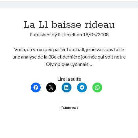
#9
Post inutile
Spécial
Proust
j’ai
La L1 baisse rideau
Sons
des
Sorties cuculturelles
bleus
Published by
littlecelt
on
18/05/2008
Tavukoi
aux
Vidéos
yeux…
Voilà, on va un peu parler football, je ne vais pas faire
une analyse de la 38e et dernière journée qui voit notre
Olympique Lyonnais…
La
Lire la suite
L1
baisse
rideau
J’aime ça :