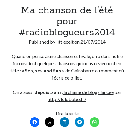
Ma chanson de l’été
Derniers Commentaires
pour
Entretien ménager
dans
T’as vu quoi ? #52
#radioblogueurs2014
JF
dans
C’était pas mieux avant… à Lyon
littlecelt
dans
Comment j’ai opéré ma vélorution toute personnelle
Published by
littlecelt
on
21/07/2014
Anthony
dans
Comment j’ai opéré ma vélorution toute personnelle
Renaud Ducher
dans
Comment j’ai opéré ma vélorution toute
Quand on pense à une chanson estivale, on a dans notre
personnelle
inconscient quelques chansons qui nous reviennent en
tête : «
Sea, sex and Sun
» de Gainsbarre au moment où
j’écris ce billet.
Commentaires récents
On a aussi
depuis 5 ans
,
la chaîne de blogs lancée
par
Entretien ménager
dans
T’as vu quoi ? #52
http://lolobobo.fr/
.
JF
dans
C’était pas mieux avant… à Lyon
littlecelt
dans
Comment j’ai opéré ma vélorution toute personnelle
Ma
Lire la suite
Anthony
dans
Comment j’ai opéré ma vélorution toute personnelle
chanson
Renaud Ducher
dans
Comment j’ai opéré ma vélorution toute
personnelle
de