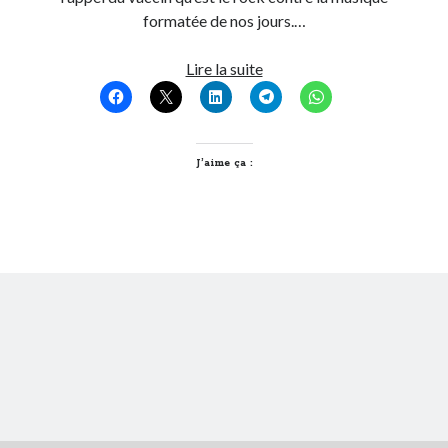
formatée de nos jours.…
Post inutile
Proust
Mes
Lire la suite
Sons
racines
Sorties cuculturelles
sont
Tavukoi
rock
Vidéos
Saison
J’aime ça :
2