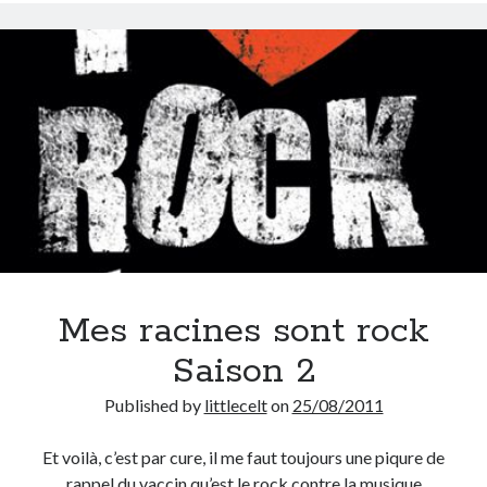
On parle de quoi ?
A Lyon
Bon plan du dimanche
Coup de coeur
Daddy
Engagé
Geek
Green
Humeur
Lectures
Mes racines sont rock
Lyon
Lyon à Livre Ouvert
Saison 2
Mini-monsieur
Published by
littlecelt
on
25/08/2011
Non classé
Parole de Follower
Et voilà, c’est par cure, il me faut toujours une piqure de
Patchwork
rappel du vaccin qu’est le rock contre la musique
Photos