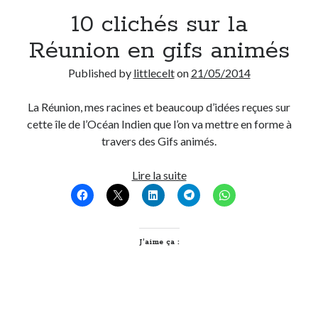
10 clichés sur la
Derniers Commentaires
Réunion en gifs animés
Entretien ménager
dans
T’as vu quoi ? #52
Published by
littlecelt
on
21/05/2014
JF
dans
C’était pas mieux avant… à Lyon
littlecelt
dans
Comment j’ai opéré ma vélorution toute personnelle
La Réunion, mes racines et beaucoup d’idées reçues sur
Anthony
dans
Comment j’ai opéré ma vélorution toute personnelle
cette île de l’Océan Indien que l’on va mettre en forme à
Renaud Ducher
dans
Comment j’ai opéré ma vélorution toute
travers des Gifs animés.
personnelle
10
Lire la suite
clichés
Commentaires récents
sur
Entretien ménager
dans
T’as vu quoi ? #52
la
JF
dans
C’était pas mieux avant… à Lyon
Réunion
J’aime ça :
littlecelt
dans
Comment j’ai opéré ma vélorution toute personnelle
en
Anthony
dans
Comment j’ai opéré ma vélorution toute personnelle
gifs
Renaud Ducher
dans
Comment j’ai opéré ma vélorution toute
animés
personnelle