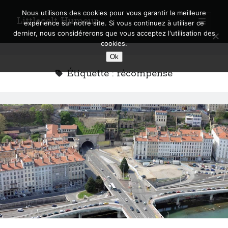
Nous utilisons des cookies pour vous garantir la meilleure
Littlecelt Humeur
open
expérience sur notre site. Si vous continuez à utiliser ce
primary
Sidebar
dernier, nous considérerons que vous acceptez l'utilisation des
menu
cookies.
Recherche sur le blog
Ok
Search
Étiquette :
récompense
Derniers articles
Municipales 2026 : Lyon, Métropole et Caluire, mon choix pour l’avenir
Explorez les Chemins Enchantés à Vélo : Aventures Familiales près de
Lyon !
Quel Lyonnais es-tu, Renaud Ducher ?
A quand une véritable place pour le vélo à Caluire dans la Métropole de
Lyon ?
Comment je vis ma vie sur un vélo