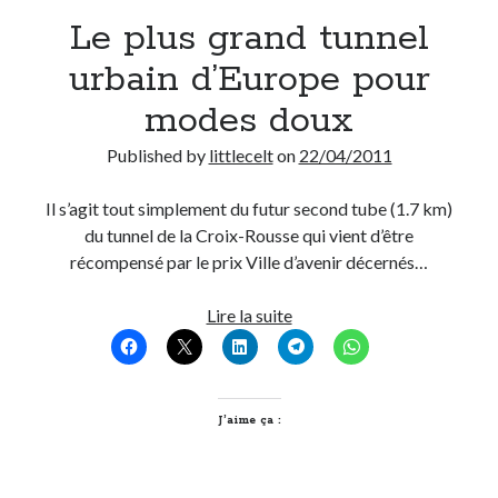
Le plus grand tunnel
Derniers Commentaires
urbain d’Europe pour
Entretien ménager
dans
T’as vu quoi ? #52
modes doux
JF
dans
C’était pas mieux avant… à Lyon
littlecelt
dans
Comment j’ai opéré ma vélorution toute personnelle
Published by
littlecelt
on
22/04/2011
Anthony
dans
Comment j’ai opéré ma vélorution toute personnelle
Renaud Ducher
dans
Comment j’ai opéré ma vélorution toute
Il s’agit tout simplement du futur second tube (1.7 km)
personnelle
du tunnel de la Croix-Rousse qui vient d’être
récompensé par le prix Ville d’avenir décernés…
Commentaires récents
Le
Lire la suite
plus
Entretien ménager
dans
T’as vu quoi ? #52
grand
JF
dans
C’était pas mieux avant… à Lyon
tunnel
littlecelt
dans
Comment j’ai opéré ma vélorution toute personnelle
urbain
J’aime ça :
Anthony
dans
Comment j’ai opéré ma vélorution toute personnelle
d’Europe
Renaud Ducher
dans
Comment j’ai opéré ma vélorution toute
personnelle
pour