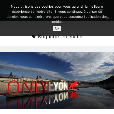
Nous utilisons des cookies pour vous garantir la meilleure
Littlecelt Humeur
open
expérience sur notre site. Si vous continuez à utiliser ce
primary
Sidebar
dernier, nous considérerons que vous acceptez l'utilisation des
menu
cookies.
Recherche sur le blog
Ok
Search
Étiquette :
quenelle
Derniers articles
Municipales 2026 : Lyon, Métropole et Caluire, mon choix pour l’avenir
Explorez les Chemins Enchantés à Vélo : Aventures Familiales près de
Lyon !
Quel Lyonnais es-tu, Renaud Ducher ?
A quand une véritable place pour le vélo à Caluire dans la Métropole de
Lyon ?
Comment je vis ma vie sur un vélo