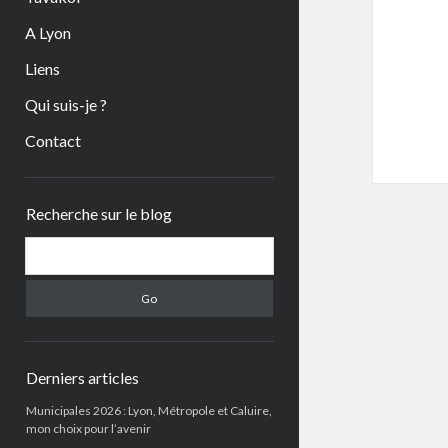
A Lyon
Liens
Qui suis-je ?
Contact
Sidebar
Recherche sur le blog
Search
Derniers articles
Municipales 2026 : Lyon, Métropole et Caluire,
mon choix pour l’avenir