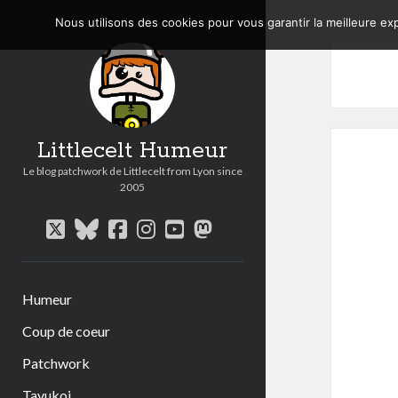
Nous utilisons des cookies pour vous garantir la meilleure exp
Littlecelt Humeur
Le blog patchwork de Littlecelt from Lyon since
2005
twitter
bluesky
facebook
instagram
youtube
mastodon
Humeur
Coup de coeur
Patchwork
Tavukoi