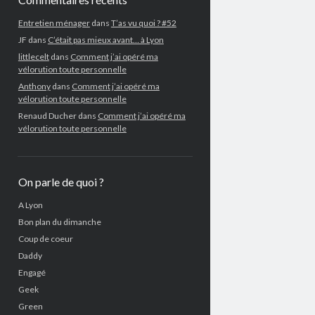
Entretien ménager
dans
T’as vu quoi ? #52
JF
dans
C’était pas mieux avant… à Lyon
littlecelt
dans
Comment j’ai opéré ma
vélorution toute personnelle
Anthony
dans
Comment j’ai opéré ma
vélorution toute personnelle
Renaud Ducher
dans
Comment j’ai opéré ma
vélorution toute personnelle
On parle de quoi ?
A Lyon
Bon plan du dimanche
Coup de coeur
Daddy
Engagé
Geek
Green