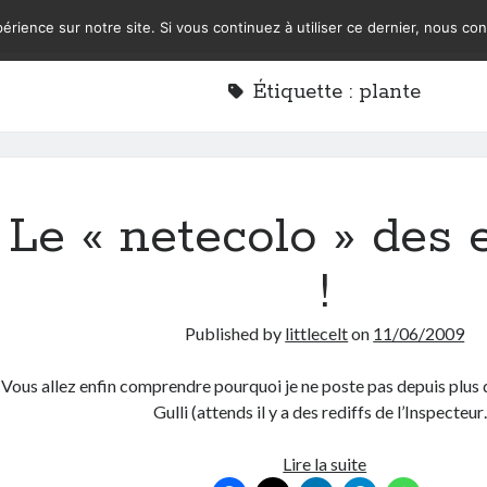
érience sur notre site. Si vous continuez à utiliser ce dernier, nous co
Étiquette :
plante
Le « netecolo » des 
!
Published by
littlecelt
on
11/06/2009
Vous allez enfin comprendre pourquoi je ne poste pas depuis plus d
Gulli (attends il y a des rediffs de l’Inspecteu
Le
Lire la suite