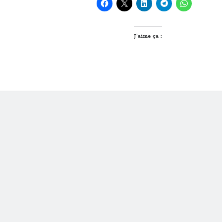
« netecolo »
des
enfants
!
J’aime ça :