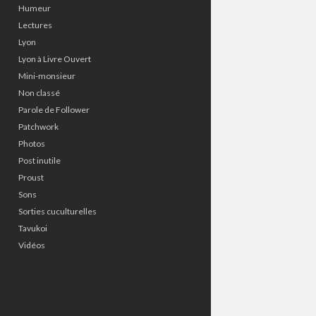
Humeur
Lectures
Lyon
Lyon à Livre Ouvert
Mini-monsieur
Non classé
Parole de Follower
Patchwork
Photos
Post inutile
Proust
Sons
Sorties cuculturelles
Tavukoi
Vidéos