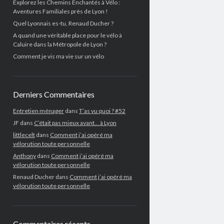
Explorez les Chemins Enchantés à Vélo :
Aventures Familiales près de Lyon !
Quel Lyonnais es-tu, Renaud Ducher ?
A quand une véritable place pour le vélo à
Caluire dans la Métropole de Lyon ?
Comment je vis ma vie sur un vélo
Derniers Commentaires
Entretien ménager
dans
T’as vu quoi ? #52
JF
dans
C’était pas mieux avant… à Lyon
littlecelt
dans
Comment j’ai opéré ma
vélorution toute personnelle
Anthony
dans
Comment j’ai opéré ma
vélorution toute personnelle
Renaud Ducher
dans
Comment j’ai opéré ma
vélorution toute personnelle
Commentaires récents