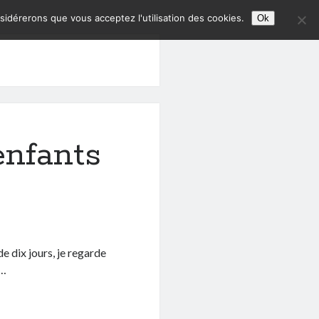
nsidérerons que vous acceptez l'utilisation des cookies.
Ok
enfants
e dix jours, je regarde
r…