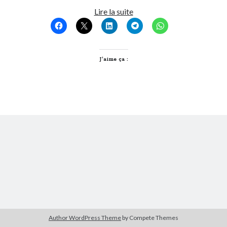
Wikileaks
Lire la suite
devrait
Derniers Commentaires
être
Entretien ménager
dans
T’as vu quoi ? #52
certifié
JF
dans
C’était pas mieux avant… à Lyon
A.B.
J’aime ça :
littlecelt
dans
Comment j’ai opéré ma vélorution toute personnelle
Anthony
dans
Comment j’ai opéré ma vélorution toute personnelle
Renaud Ducher
dans
Comment j’ai opéré ma vélorution toute
personnelle
Commentaires récents
Entretien ménager
dans
T’as vu quoi ? #52
JF
dans
C’était pas mieux avant… à Lyon
littlecelt
dans
Comment j’ai opéré ma vélorution toute personnelle
Anthony
dans
Comment j’ai opéré ma vélorution toute personnelle
Renaud Ducher
dans
Comment j’ai opéré ma vélorution toute
personnelle
Author WordPress Theme
by Compete Themes