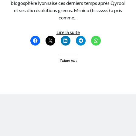
blogosphère lyonnaise ces derniers temps après Qyrool
et ses dix résolutions greens. Mrnico (tsssssss) a pris
On parle de quoi ?
comme…
A Lyon
Jarod
Lire la suite
Bon plan du dimanche
a
Coup de coeur
son
Daddy
blog
Engagé
!
J’aime ça :
Geek
Green
Humeur
Lectures
Lyon
Lyon à Livre Ouvert
Mini-monsieur
Non classé
Parole de Follower
Patchwork
Photos