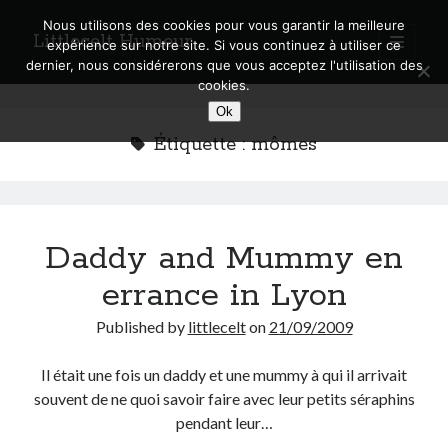
Nous utilisons des cookies pour vous garantir la meilleure
Littlecelt Humeur
open
expérience sur notre site. Si vous continuez à utiliser ce
primary
Sidebar
dernier, nous considérerons que vous acceptez l'utilisation des
menu
cookies.
Recherche sur le blog
Ok
Search
Étiquette :
mômes
Daddy and Mummy en
Derniers articles
errance in Lyon
Municipales 2026 : Lyon, Métropole et Caluire, mon choix pour l’avenir
Explorez les Chemins Enchantés à Vélo : Aventures Familiales près de
Published by
littlecelt
on
21/09/2009
Lyon !
Quel Lyonnais es-tu, Renaud Ducher ?
Il était une fois un daddy et une mummy à qui il arrivait
A quand une véritable place pour le vélo à Caluire dans la Métropole de
souvent de ne quoi savoir faire avec leur petits séraphins
Lyon ?
pendant leur…
Comment je vis ma vie sur un vélo