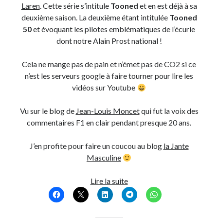
Laren
. Cette série s’intitule
Tooned
et en est déjà à sa
deuxième saison. La deuxième étant intitulée
Tooned
Derniers Commentaires
50
et évoquant les pilotes emblématiques de l’écurie
dont notre Alain Prost national !
Entretien ménager
dans
T’as vu quoi ? #52
JF
dans
C’était pas mieux avant… à Lyon
Cela ne mange pas de pain et n’émet pas de CO2 si ce
littlecelt
dans
Comment j’ai opéré ma vélorution toute personnelle
n’est les serveurs google à faire tourner pour lire les
Anthony
dans
Comment j’ai opéré ma vélorution toute personnelle
vidéos sur Youtube
Renaud Ducher
dans
Comment j’ai opéré ma vélorution toute
personnelle
Vu sur le blog de
Jean-Louis Moncet
qui fut la voix des
commentaires F1 en clair pendant presque 20 ans.
Commentaires récents
J’en profite pour faire un coucou au blog
la Jante
Entretien ménager
dans
T’as vu quoi ? #52
Masculine
JF
dans
C’était pas mieux avant… à Lyon
littlecelt
dans
Comment j’ai opéré ma vélorution toute personnelle
Tooned
Lire la suite
Anthony
dans
Comment j’ai opéré ma vélorution toute personnelle
50
Renaud Ducher
dans
Comment j’ai opéré ma vélorution toute
:
personnelle
l’histoire