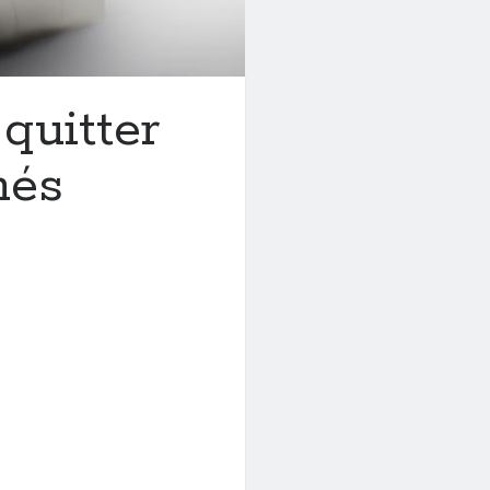
quitter
més