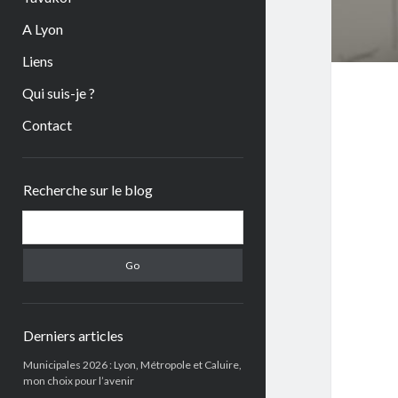
A Lyon
Liens
Qui suis-je ?
Contact
Sidebar
Recherche sur le blog
Search
Derniers articles
Municipales 2026 : Lyon, Métropole et Caluire,
mon choix pour l’avenir