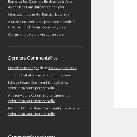
Explorez les Chemins Enchantés à Vélo :
Aventures Familiales près de Lyon !
Quel Lyonnais es-tu, Renaud Ducher ?
A quand une véritable place pour le vélo à
Caluire dans la Métropole de Lyon ?
Comment je vis ma vie sur un vélo
Derniers Commentaires
Entretien ménager
dans
T’as vu quoi ? #52
JF
dans
C’était pas mieux avant… à Lyon
littlecelt
dans
Comment j’ai opéré ma
vélorution toute personnelle
Anthony
dans
Comment j’ai opéré ma
vélorution toute personnelle
Renaud Ducher
dans
Comment j’ai opéré ma
vélorution toute personnelle
Commentaires récents