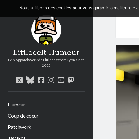
Nous utilisons des cookies pour vous garantir la meilleure exp
Littlecelt Humeur
Le blog patchwork de Littlecelt from Lyon since
2005
twitter
bluesky
facebook
instagram
youtube
mastodon
Humeur
Coup de coeur
Patchwork
Tavukoi