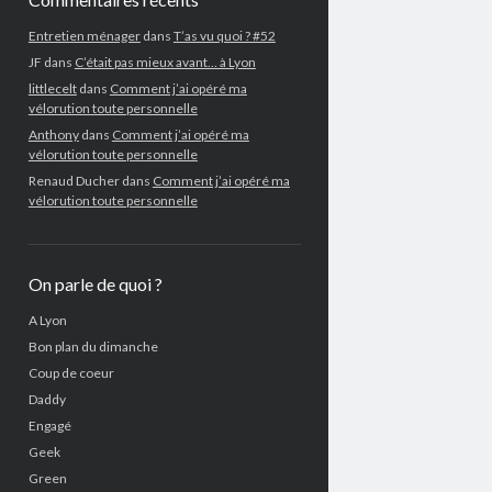
Entretien ménager
dans
T’as vu quoi ? #52
JF
dans
C’était pas mieux avant… à Lyon
littlecelt
dans
Comment j’ai opéré ma
vélorution toute personnelle
Anthony
dans
Comment j’ai opéré ma
vélorution toute personnelle
Renaud Ducher
dans
Comment j’ai opéré ma
vélorution toute personnelle
On parle de quoi ?
A Lyon
Bon plan du dimanche
Coup de coeur
Daddy
Engagé
Geek
Green