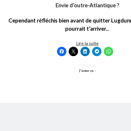
Envie d’outre-Atlantique ?
Cependant réfléchis bien avant de quitter Lugdun
pourrait t’arriver..
.
10
Lire la suite
raisons
de
ne
pas
J’aime ça :
quitter
Lyon
en
gif
animés