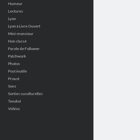
Humeur
Lectures
Lyon
Lyon à Livre Ouvert
Mini-monsieur
Non classé
Parole de Follower
Patchwork
Photos
Post inutile
Proust
Sons
Sorties cuculturelles
Tavukoi
Vidéos