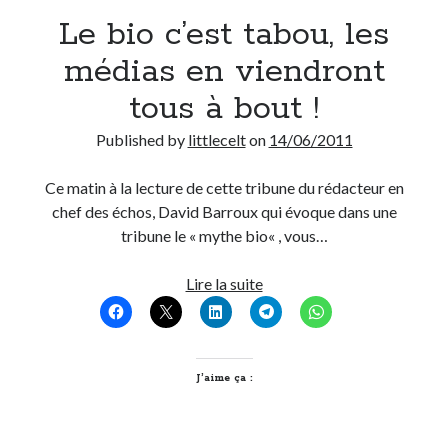
Le bio c’est tabou, les
Derniers Commentaires
médias en viendront
Entretien ménager
dans
T’as vu quoi ? #52
tous à bout !
JF
dans
C’était pas mieux avant… à Lyon
littlecelt
dans
Comment j’ai opéré ma vélorution toute personnelle
Published by
littlecelt
on
14/06/2011
Anthony
dans
Comment j’ai opéré ma vélorution toute personnelle
Renaud Ducher
dans
Comment j’ai opéré ma vélorution toute
Ce matin à la lecture de cette tribune du rédacteur en
personnelle
chef des échos, David Barroux qui évoque dans une
tribune le « mythe bio« , vous…
Commentaires récents
Le
Lire la suite
bio
Entretien ménager
dans
T’as vu quoi ? #52
c’est
JF
dans
C’était pas mieux avant… à Lyon
tabou,
littlecelt
dans
Comment j’ai opéré ma vélorution toute personnelle
les
J’aime ça :
Anthony
dans
Comment j’ai opéré ma vélorution toute personnelle
médias
Renaud Ducher
dans
Comment j’ai opéré ma vélorution toute
personnelle
en