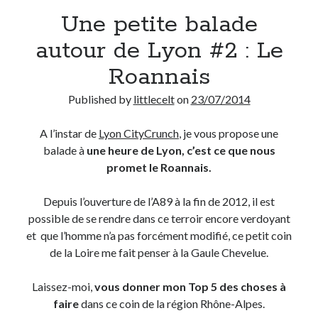
Une petite balade
Derniers Commentaires
autour de Lyon #2 : Le
Entretien ménager
dans
T’as vu quoi ? #52
Roannais
JF
dans
C’était pas mieux avant… à Lyon
littlecelt
dans
Comment j’ai opéré ma vélorution toute personnelle
Published by
littlecelt
on
23/07/2014
Anthony
dans
Comment j’ai opéré ma vélorution toute personnelle
Renaud Ducher
dans
Comment j’ai opéré ma vélorution toute
A l’instar de
Lyon CityCrunch
, je vous propose une
personnelle
balade à
une heure de Lyon, c’est ce que nous
promet le Roannais.
Commentaires récents
Depuis l’ouverture de l’A89 à la fin de 2012, il est
possible de se rendre dans ce terroir encore verdoyant
Entretien ménager
dans
T’as vu quoi ? #52
et que l’homme n’a pas forcément modifié, ce petit coin
JF
dans
C’était pas mieux avant… à Lyon
de la Loire me fait penser à la Gaule Chevelue.
littlecelt
dans
Comment j’ai opéré ma vélorution toute personnelle
Anthony
dans
Comment j’ai opéré ma vélorution toute personnelle
Laissez-moi,
vous donner mon Top 5 des choses à
Renaud Ducher
dans
Comment j’ai opéré ma vélorution toute
personnelle
faire
dans ce coin de la région Rhône-Alpes.