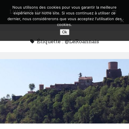
Nous utilisons des cookies pour vous garantir la meilleure
Littlecelt Humeur
open
expérience sur notre site. Si vous continuez à utiliser ce
primary
Sidebar
dernier, nous considérerons que vous acceptez l'utilisation des
menu
cookies.
Recherche sur le blog
Ok
Search
Étiquette :
@LeRoannais
Derniers articles
Municipales 2026 : Lyon, Métropole et Caluire, mon choix pour l’avenir
Explorez les Chemins Enchantés à Vélo : Aventures Familiales près de
Lyon !
Quel Lyonnais es-tu, Renaud Ducher ?
A quand une véritable place pour le vélo à Caluire dans la Métropole de
Lyon ?
Comment je vis ma vie sur un vélo