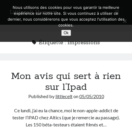
Nous utilisons des cookies pour vous garantir la meilleure
Littlecelt Humeur
open
expérience sur notre site. Si vous continuez à utiliser ce
primary
Sidebar
dernier, nous considérerons que vous acceptez l'utilisation des
menu
cookies.
Recherche sur le blog
Ok
Search
Étiquette :
impressions
Mon avis qui sert à rien
Derniers articles
sur l’Ipad
Municipales 2026 : Lyon, Métropole et Caluire, mon choix pour l’avenir
Explorez les Chemins Enchantés à Vélo : Aventures Familiales près de
Published by
littlecelt
on
05/05/2010
Lyon !
Quel Lyonnais es-tu, Renaud Ducher ?
Ce lundi, j’ai eu la chance, moi le non-apple-addict de
A quand une véritable place pour le vélo à Caluire dans la Métropole de
tester l’IPAD chez Altics (que je remercie au passage).
Lyon ?
Les 150 béta-testeurs étaient filmés et…
Comment je vis ma vie sur un vélo