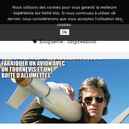
Nous utilisons des cookies pour vous garantir la meilleure
Littlecelt Humeur
open
expérience sur notre site. Si vous continuez à utiliser ce
primary
Sidebar
dernier, nous considérerons que vous acceptez l'utilisation des
menu
cookies.
Recherche sur le blog
Ok
Search
Étiquette :
impression
Derniers articles
Municipales 2026 : Lyon, Métropole et Caluire, mon choix pour l’avenir
Explorez les Chemins Enchantés à Vélo : Aventures Familiales près de
Lyon !
Quel Lyonnais es-tu, Renaud Ducher ?
A quand une véritable place pour le vélo à Caluire dans la Métropole de
Lyon ?
Comment je vis ma vie sur un vélo