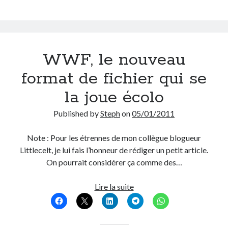
à
la
pratiquer
On parle de quoi ?
!
A Lyon
WWF, le nouveau
Bon plan du dimanche
Coup de coeur
format de fichier qui se
Daddy
la joue écolo
Engagé
Geek
Published by
Steph
on
05/01/2011
Green
Humeur
Note : Pour les étrennes de mon collègue blogueur
Lectures
Littlecelt, je lui fais l’honneur de rédiger un petit article.
Lyon
On pourrait considérer ça comme des…
Lyon à Livre Ouvert
Mini-monsieur
WWF,
Lire la suite
Non classé
le
Parole de Follower
nouveau
Patchwork
format
Photos