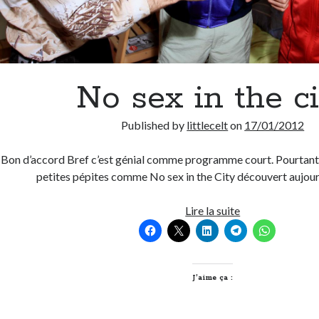
No sex in the c
Published by
littlecelt
on
17/01/2012
Bon d’accord Bref c’est génial comme programme court. Pourtant il
petites pépites comme No sex in the City découvert aujour
No
Lire la suite
sex
in
the
city
J’aime ça :