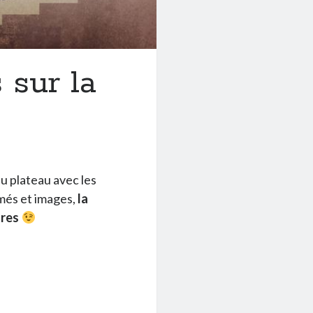
 sur la
du plateau avec les
imés et images,
la
ûres