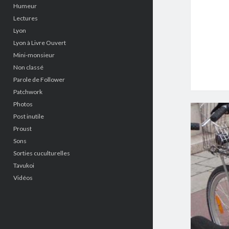
Humeur
Lectures
Lyon
Lyon à Livre Ouvert
Mini-monsieur
Non classé
Parole de Follower
Patchwork
Photos
Post inutile
Proust
Sons
Sorties cuculturelles
Tavukoi
Vidéos