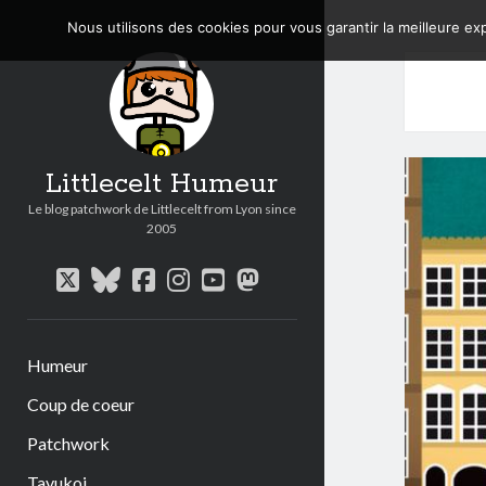
Nous utilisons des cookies pour vous garantir la meilleure exp
Littlecelt Humeur
Le blog patchwork de Littlecelt from Lyon since
2005
twitter
bluesky
facebook
instagram
youtube
mastodon
Humeur
Coup de coeur
Patchwork
Tavukoi