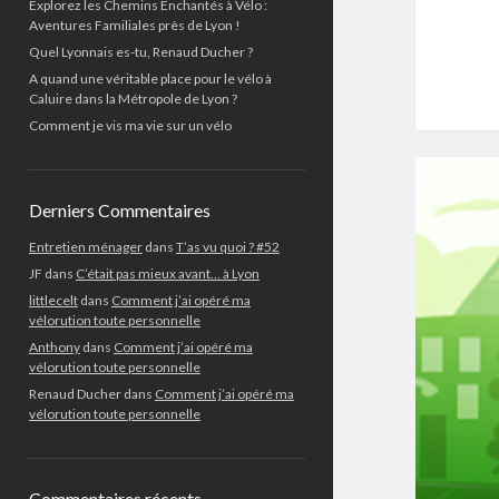
Explorez les Chemins Enchantés à Vélo :
Aventures Familiales près de Lyon !
Quel Lyonnais es-tu, Renaud Ducher ?
A quand une véritable place pour le vélo à
Caluire dans la Métropole de Lyon ?
Comment je vis ma vie sur un vélo
Derniers Commentaires
Entretien ménager
dans
T’as vu quoi ? #52
JF
dans
C’était pas mieux avant… à Lyon
littlecelt
dans
Comment j’ai opéré ma
vélorution toute personnelle
Anthony
dans
Comment j’ai opéré ma
vélorution toute personnelle
Renaud Ducher
dans
Comment j’ai opéré ma
vélorution toute personnelle
Commentaires récents