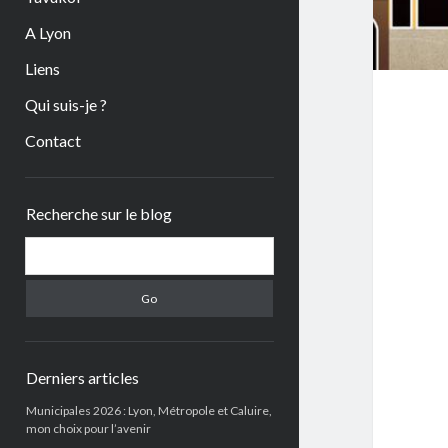
A Lyon
Liens
Qui suis-je ?
Contact
Sidebar
Recherche sur le blog
Search
Derniers articles
Municipales 2026 : Lyon, Métropole et Caluire,
mon choix pour l’avenir