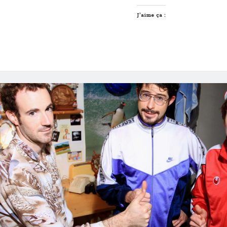
Vélo’v
J’aime ça :