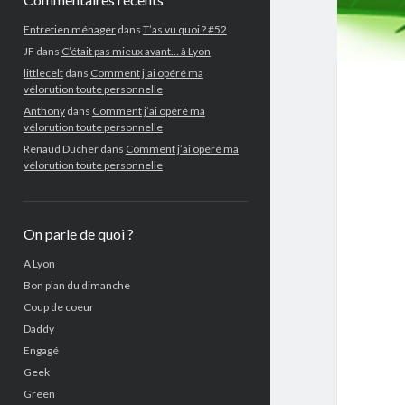
Entretien ménager
dans
T’as vu quoi ? #52
JF
dans
C’était pas mieux avant… à Lyon
littlecelt
dans
Comment j’ai opéré ma
vélorution toute personnelle
Anthony
dans
Comment j’ai opéré ma
vélorution toute personnelle
Renaud Ducher
dans
Comment j’ai opéré ma
vélorution toute personnelle
On parle de quoi ?
A Lyon
Bon plan du dimanche
Coup de coeur
Daddy
Engagé
Geek
Green