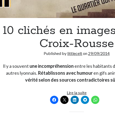
10 clichés en images
Croix-Rousse
Published by
littlecelt
on
29/09/2014
Il y a souvent
une incompréhension
entre les habitants 
autres lyonnais.
Rétablissons avec humour
en gifs an
vérité selon des sources contradictoires s
10
Lire la suite
clichés
en
images