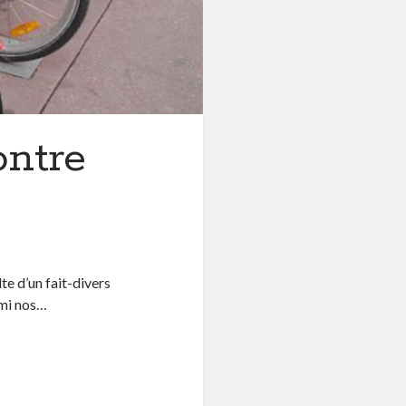
ontre
lte d’un fait-divers
rmi nos…