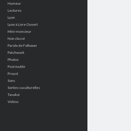
Humeur
Lectures
Lyon
Lyon à Livre Ouvert
Mini-monsieur
Non classé
Parole de Follower
Patchwork
Photos
Post inutile
Proust
Sons
Sorties cuculturelles
Tavukoi
Vidéos