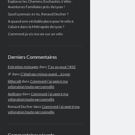
Explorez les Chemins Enchantés à Vélo :
Aventures Familiales près de Lyon !
Quel Lyonnais es-tu, Renaud Ducher ?
A quand une véritable place pour le vélo à
Caluire dans la Métropole de Lyon ?
Comment je vis ma vie sur un vélo
Derniers Commentaires
Entretien ménager
dans
T’as vu quoi ? #52
JF
dans
C’était pas mieux avant… à Lyon
littlecelt
dans
Comment j’ai opéré ma
vélorution toute personnelle
Anthony
dans
Comment j’ai opéré ma
vélorution toute personnelle
Renaud Ducher
dans
Comment j’ai opéré ma
vélorution toute personnelle
Commentaires récents