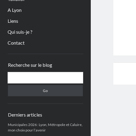
A Lyon
Liens
Qui suis-je ?
Contact
Sidebar
Recherche sur le blog
Search
Derniers articles
Municipales 2026 : Lyon, Métropole et Caluire,
mon choix pour l’avenir