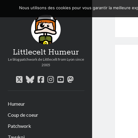
Nous utilisons des cookies pour vous garantir la meilleure exp
Littlecelt Humeur
Le blog patchwork de Littlecelt from Lyon since
2005
twitter
bluesky
facebook
instagram
youtube
mastodon
Humeur
Coup de coeur
Patchwork
Tavukoi