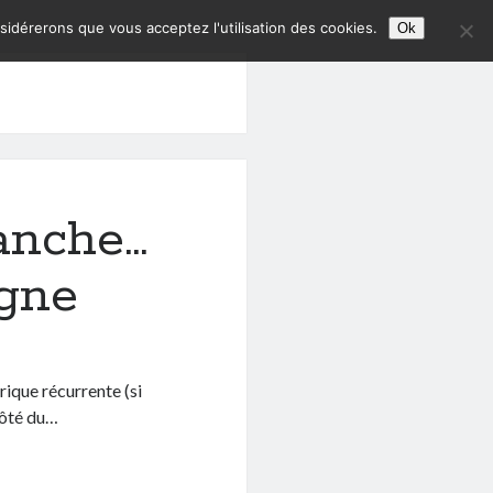
nsidérerons que vous acceptez l'utilisation des cookies.
Ok
anche…
agne
brique récurrente (si
 côté du…