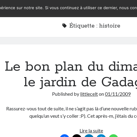
érience sur notre site. Si vous continuez à utiliser ce dernier, nous co
Étiquette :
histoire
Le bon plan du dim
le jardin de Gad
Published by
littlecelt
on
01/11/2009
Rassurez-vous tout de suite, il ne s’agit pas là d’une nouvelle ru
quelqu’un veut s’y coller :P). Cet après-m, j’étais du
Le
Lire la suite