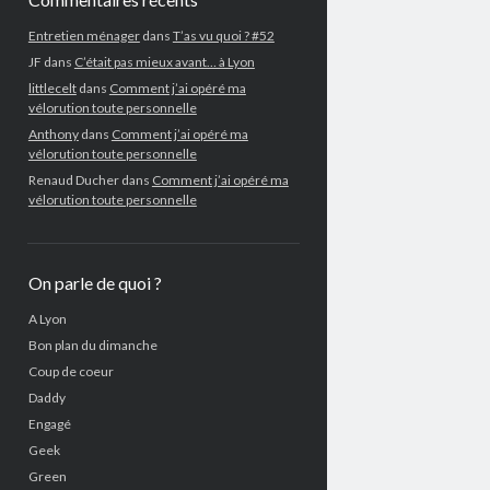
Entretien ménager
dans
T’as vu quoi ? #52
JF
dans
C’était pas mieux avant… à Lyon
littlecelt
dans
Comment j’ai opéré ma
vélorution toute personnelle
Anthony
dans
Comment j’ai opéré ma
vélorution toute personnelle
Renaud Ducher
dans
Comment j’ai opéré ma
vélorution toute personnelle
On parle de quoi ?
A Lyon
Bon plan du dimanche
Coup de coeur
Daddy
Engagé
Geek
Green