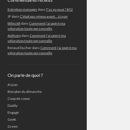
Entretien ménager
dans
T’as vu quoi ? #52
JF
dans
C’était pas mieux avant… à Lyon
littlecelt
dans
Comment j’ai opéré ma
vélorution toute personnelle
Anthony
dans
Comment j’ai opéré ma
vélorution toute personnelle
Renaud Ducher
dans
Comment j’ai opéré ma
vélorution toute personnelle
On parle de quoi ?
A Lyon
Bon plan du dimanche
Coup de coeur
Daddy
Engagé
Geek
Green