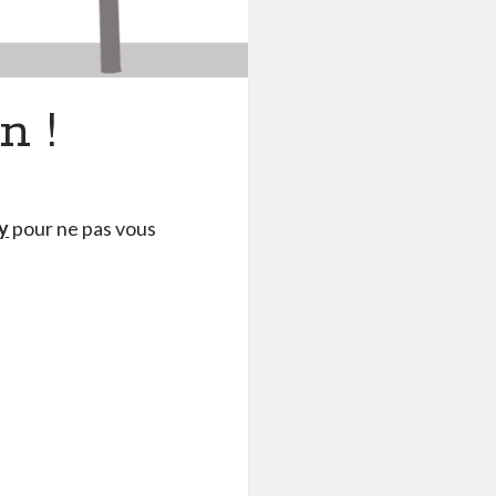
n !
y
pour ne pas vous