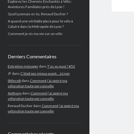
Explorez les Chemins Enchantés à Vélo :
Aventures Familiales près de Lyon !
Quel Lyonnais es-tu, Renaud Ducher ?
A quand une véritable place pour le vélo à
Caluire dans la Métropole de Lyon ?
Comment je vis ma vie sur un vélo
Derniers Commentaires
Entretien ménager
dans
T’as vu quoi ? #52
JF
dans
C’était pas mieux avant… à Lyon
littlecelt
dans
Comment j’ai opéré ma
vélorution toute personnelle
Anthony
dans
Comment j’ai opéré ma
vélorution toute personnelle
Renaud Ducher
dans
Comment j’ai opéré ma
vélorution toute personnelle
Commentaires récents