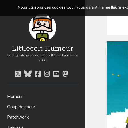
Nous utilisons des cookies pour vous garantir la meilleure exp
Littlecelt Humeur
Le blog patchwork de Littlecelt from Lyon since
2005
twitter
bluesky
facebook
instagram
youtube
mastodon
Humeur
Coup de coeur
Patchwork
Tavukoi