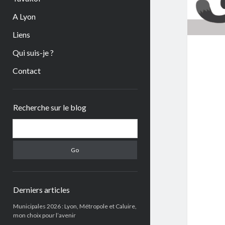
A Lyon
Liens
Qui suis-je ?
Contact
Sidebar
Recherche sur le blog
Search
Derniers articles
Municipales 2026 : Lyon, Métropole et Caluire,
mon choix pour l’avenir