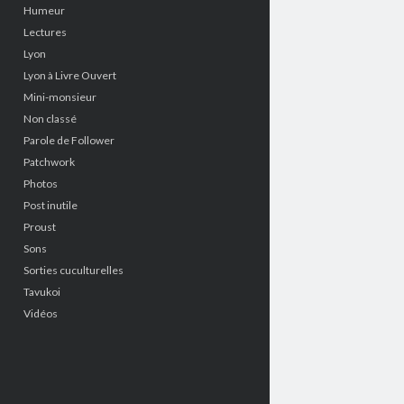
Humeur
Lectures
Lyon
Lyon à Livre Ouvert
Mini-monsieur
Non classé
Parole de Follower
Patchwork
Photos
Post inutile
Proust
Sons
Sorties cuculturelles
Tavukoi
Vidéos