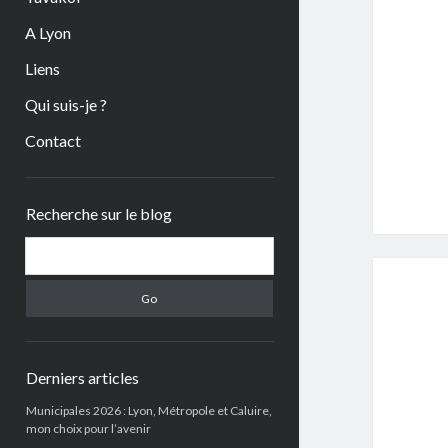
A Lyon
Liens
Qui suis-je ?
Contact
Sidebar
Recherche sur le blog
Search
Derniers articles
Municipales 2026 : Lyon, Métropole et Caluire,
mon choix pour l’avenir