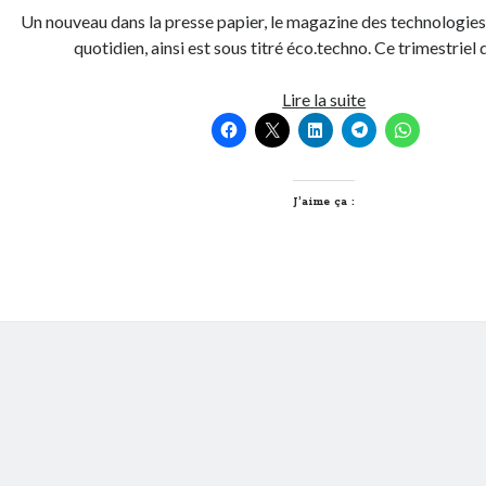
Un nouveau dans la presse papier, le magazine des technologies
quotidien, ainsi est sous titré éco.techno. Ce trimestriel 
Green
Lire la suite
geek
inside
qu’ils
disaient
J’aime ça :