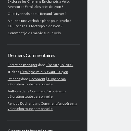
Explorez les Chemins Enchantés à Vélo :
Aventures Familiales près de Lyon !
Quel Lyonnais es-tu, Renaud Ducher ?
A quand une véritable place pour le vélo à
Caluire dans la Métropole de Lyon ?
Comment je vis ma vie sur un vélo
Derniers Commentaires
Entretien ménager
dans
T’as vu quoi ? #52
JF
dans
C’était pas mieux avant… à Lyon
littlecelt
dans
Comment j’ai opéré ma
vélorution toute personnelle
Anthony
dans
Comment j’ai opéré ma
vélorution toute personnelle
Renaud Ducher
dans
Comment j’ai opéré ma
vélorution toute personnelle
Commentaires récents