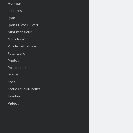
Humeur
Lectures
Lyon
Lyon à Livre Ouvert
Mini-monsieur
Non classé
Parole de Follower
Patchwork
Photos
Post inutile
Proust
Sons
Sorties cuculturelles
Tavukoi
Vidéos