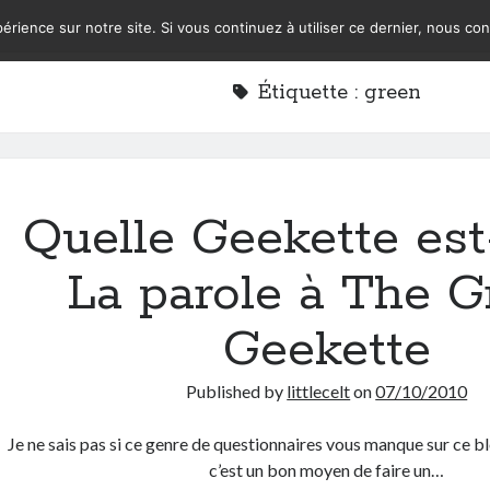
érience sur notre site. Si vous continuez à utiliser ce dernier, nous co
Étiquette :
green
Quelle Geekette est
La parole à The G
Geekette
Published by
littlecelt
on
07/10/2010
Je ne sais pas si ce genre de questionnaires vous manque sur ce b
c’est un bon moyen de faire un…