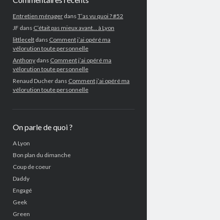
Entretien ménager
dans
T’as vu quoi ? #52
JF
dans
C’était pas mieux avant… à Lyon
littlecelt
dans
Comment j’ai opéré ma
vélorution toute personnelle
Anthony
dans
Comment j’ai opéré ma
vélorution toute personnelle
Renaud Ducher
dans
Comment j’ai opéré ma
vélorution toute personnelle
On parle de quoi ?
A Lyon
Bon plan du dimanche
Coup de coeur
Daddy
Engagé
Geek
Green