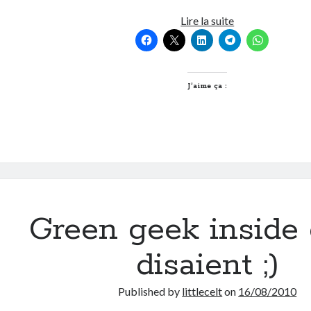
Quelle
Lire la suite
Geekette
est-
elle
?
J’aime ça :
La
parole
à
The
Green
Geekette
Green geek inside 
disaient ;)
Published by
littlecelt
on
16/08/2010