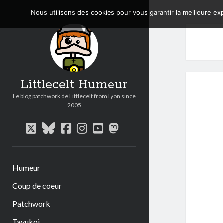
Nous utilisons des cookies pour vous garantir la meilleure exp
Littlecelt Humeur
Le blog patchwork de Littlecelt from Lyon since
2005
twitter
bluesky
facebook
instagram
youtube
mastodon
Humeur
Coup de coeur
Patchwork
Tavukoi