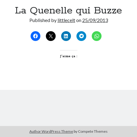
La Quenelle qui Buzze
Derniers Commentaires
Published by
littlecelt
on
25/09/2013
Entretien ménager
dans
T’as vu quoi ? #52
JF
dans
C’était pas mieux avant… à Lyon
littlecelt
dans
Comment j’ai opéré ma vélorution toute personnelle
Anthony
dans
Comment j’ai opéré ma vélorution toute personnelle
Renaud Ducher
dans
Comment j’ai opéré ma vélorution toute
J’aime ça :
personnelle
Commentaires récents
Entretien ménager
dans
T’as vu quoi ? #52
JF
dans
C’était pas mieux avant… à Lyon
littlecelt
dans
Comment j’ai opéré ma vélorution toute personnelle
Anthony
dans
Comment j’ai opéré ma vélorution toute personnelle
Renaud Ducher
dans
Comment j’ai opéré ma vélorution toute
personnelle
Author WordPress Theme
by Compete Themes