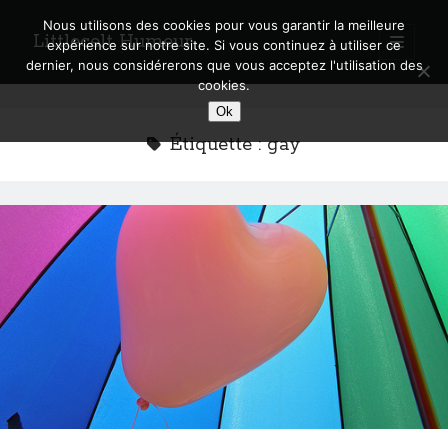
Nous utilisons des cookies pour vous garantir la meilleure
Littlecelt Humeur
open
expérience sur notre site. Si vous continuez à utiliser ce
primary
Sidebar
dernier, nous considérerons que vous acceptez l'utilisation des
menu
cookies.
Recherche sur le blog
Ok
Search
Étiquette :
gay
Derniers articles
Municipales 2026 : Lyon, Métropole et Caluire, mon choix pour l’avenir
Explorez les Chemins Enchantés à Vélo : Aventures Familiales près de
Lyon !
Quel Lyonnais es-tu, Renaud Ducher ?
A quand une véritable place pour le vélo à Caluire dans la Métropole de
Lyon ?
Comment je vis ma vie sur un vélo