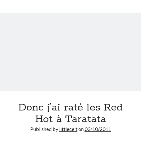
pourtant
tant
à
On parle de quoi ?
donner
A Lyon
Bon plan du dimanche
Coup de coeur
Daddy
Engagé
Geek
Green
Humeur
Lectures
Lyon
Lyon à Livre Ouvert
Donc j’ai raté les Red
Mini-monsieur
Hot à Taratata
Non classé
Parole de Follower
Published by
littlecelt
on
03/10/2011
Patchwork
Photos