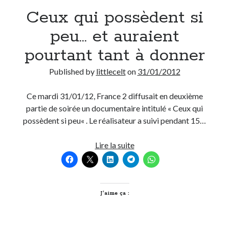
Ceux qui possèdent si
Derniers Commentaires
peu… et auraient
Entretien ménager
dans
T’as vu quoi ? #52
pourtant tant à donner
JF
dans
C’était pas mieux avant… à Lyon
littlecelt
dans
Comment j’ai opéré ma vélorution toute personnelle
Published by
littlecelt
on
31/01/2012
Anthony
dans
Comment j’ai opéré ma vélorution toute personnelle
Renaud Ducher
dans
Comment j’ai opéré ma vélorution toute
Ce mardi 31/01/12, France 2 diffusait en deuxième
personnelle
partie de soirée un documentaire intitulé « Ceux qui
possèdent si peu« . Le réalisateur a suivi pendant 15…
Commentaires récents
Ceux
Lire la suite
qui
Entretien ménager
dans
T’as vu quoi ? #52
possèdent
JF
dans
C’était pas mieux avant… à Lyon
si
littlecelt
dans
Comment j’ai opéré ma vélorution toute personnelle
peu…
J’aime ça :
Anthony
dans
Comment j’ai opéré ma vélorution toute personnelle
et
Renaud Ducher
dans
Comment j’ai opéré ma vélorution toute
personnelle
auraient