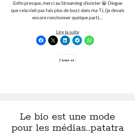
Enfin presque, merci au Streaming d’exister 😀 Dingue
Post inutile
que cela n’ait pas fais plus de buzz dans ma TL (je devais
Proust
encore ronchonner quelque part)…
Sons
Sorties cuculturelles
Donc
Lire la suite
Tavukoi
j’ai
Vidéos
raté
les
Red
J’aime ça :
Hot
à
Taratata
Le bio est une mode
pour les médias…patatra