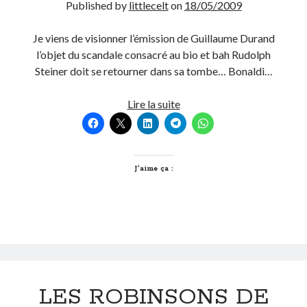
Published by
littlecelt
on
18/05/2009
Je viens de visionner l’émission de Guillaume Durand
l’objet du scandale consacré au bio et bah Rudolph
Steiner doit se retourner dans sa tombe… Bonaldi…
Le
Lire la suite
bio
est
une
mode
J’aime ça :
pour
les
médias…
patatra
LES ROBINSONS DE