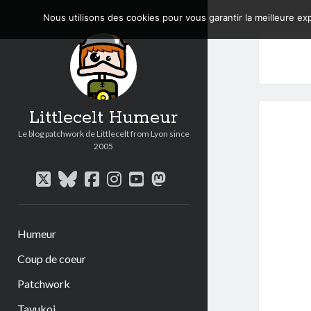
Nous utilisons des cookies pour vous garantir la meilleure exp
Littlecelt Humeur
Le blog patchwork de Littlecelt from Lyon since
2005
twitter
bluesky
facebook
instagram
youtube
mastodon
Humeur
Coup de coeur
Patchwork
Tavukoi