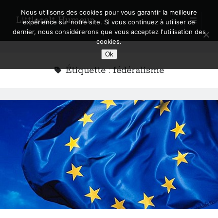
Nous utilisons des cookies pour vous garantir la meilleure
Littlecelt Humeur
open
expérience sur notre site. Si vous continuez à utiliser ce
primary
Sidebar
dernier, nous considérerons que vous acceptez l'utilisation des
menu
cookies.
Recherche sur le blog
Ok
Search
Étiquette :
fédéralisme
Derniers articles
Municipales 2026 : Lyon, Métropole et Caluire, mon choix pour l’avenir
Explorez les Chemins Enchantés à Vélo : Aventures Familiales près de
Lyon !
Quel Lyonnais es-tu, Renaud Ducher ?
A quand une véritable place pour le vélo à Caluire dans la Métropole de
Lyon ?
Comment je vis ma vie sur un vélo