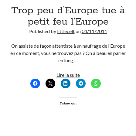
Trop peu d’Europe tue à
Derniers Commentaires
petit feu l’Europe
Entretien ménager
dans
T’as vu quoi ? #52
Published by
littlecelt
on
04/11/2011
JF
dans
C’était pas mieux avant… à Lyon
littlecelt
dans
Comment j’ai opéré ma vélorution toute personnelle
On assiste de façon attentiste à un naufrage de l’Europe
Anthony
dans
Comment j’ai opéré ma vélorution toute personnelle
en ce moment, vous ne trouvez pas ? On a beau en parler
Renaud Ducher
dans
Comment j’ai opéré ma vélorution toute
en long,…
personnelle
Trop
Lire la suite
peu
Commentaires récents
d’Europe
Entretien ménager
dans
T’as vu quoi ? #52
tue
JF
dans
C’était pas mieux avant… à Lyon
à
J’aime ça :
littlecelt
dans
Comment j’ai opéré ma vélorution toute personnelle
petit
Anthony
dans
Comment j’ai opéré ma vélorution toute personnelle
feu
Renaud Ducher
dans
Comment j’ai opéré ma vélorution toute
l’Europe
personnelle