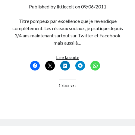
Published by
littlecelt
on
09/06/2011
Titre pompeux par excellence que je revendique
complètement. Les réseaux sociaux, je pratique depuis
3/4 ans maintenant surtout sur Twitter et Facebook
mais aussi à…
Du
Lire la suite
bon
usage
des
réseaux
J’aime ça :
sociaux