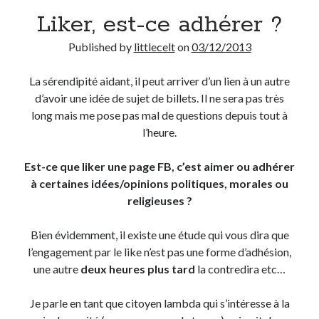
Liker, est-ce adhérer ?
Derniers Commentaires
Published by
littlecelt
on
03/12/2013
Entretien ménager
dans
T’as vu quoi ? #52
JF
dans
C’était pas mieux avant… à Lyon
La sérendipité aidant, il peut arriver d’un lien à un autre
littlecelt
dans
Comment j’ai opéré ma vélorution toute personnelle
d’avoir une idée de sujet de billets. Il ne sera pas très
Anthony
dans
Comment j’ai opéré ma vélorution toute personnelle
long mais me pose pas mal de questions depuis tout à
Renaud Ducher
dans
Comment j’ai opéré ma vélorution toute
l’heure.
personnelle
Est-ce que liker une page FB, c’est aimer ou adhérer
à certaines idées/opinions politiques, morales ou
Commentaires récents
religieuses ?
Entretien ménager
dans
T’as vu quoi ? #52
Bien évidemment, il existe une étude qui vous dira que
JF
dans
C’était pas mieux avant… à Lyon
l’engagement par le like n’est pas une forme d’adhésion,
littlecelt
dans
Comment j’ai opéré ma vélorution toute personnelle
une autre
deux heures plus tard
la contredira etc…
Anthony
dans
Comment j’ai opéré ma vélorution toute personnelle
Renaud Ducher
dans
Comment j’ai opéré ma vélorution toute
Je parle en tant que citoyen lambda qui s’intéresse à la
personnelle