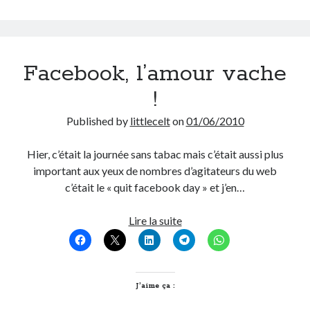
fini
Facebook, l’amour vache
!
Published by
littlecelt
on
01/06/2010
Hier, c’était la journée sans tabac mais c’était aussi plus
important aux yeux de nombres d’agitateurs du web
c’était le « quit facebook day » et j’en…
Facebook,
Lire la suite
l’amour
vache
!
J’aime ça :