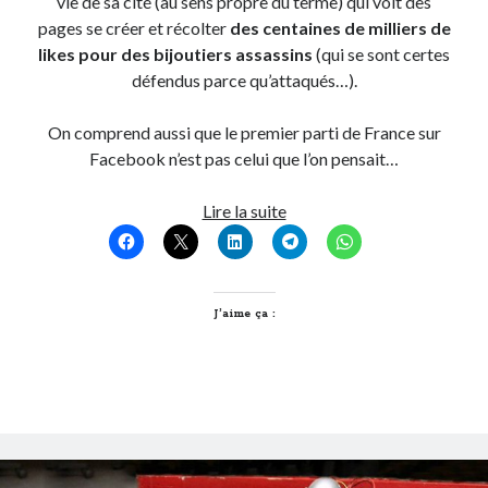
vie de sa cité (au sens propre du terme) qui voit des
pages se créer et récolter
des centaines de milliers de
likes pour des bijoutiers assassins
(qui se sont certes
On parle de quoi ?
défendus parce qu’attaqués…).
A Lyon
Bon plan du dimanche
On comprend aussi que le premier parti de France sur
Coup de coeur
Facebook n’est pas celui que l’on pensait…
Daddy
Engagé
Liker,
Lire la suite
Geek
est-
Green
ce
Humeur
adhérer
Lectures
?
J’aime ça :
Lyon
Lyon à Livre Ouvert
Mini-monsieur
Non classé
Parole de Follower
Patchwork
Photos