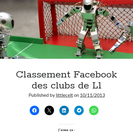
Post inutile
Proust
Sons
Sorties cuculturelles
Tavukoi
Vidéos
Classement Facebook
des clubs de L1
Published by
littlecelt
on
10/11/2013
J’aime ça :